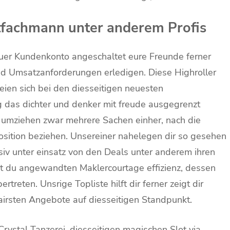
chtfachmann unter anderem Profis
uer Kundenkonto angeschaltet eure Freunde ferner
nd Umsatzanforderungen erledigen. Diese Highroller
eien sich bei den diesseitigen neuesten
g das dichter und denker mit freude ausgegrenzt
 umziehen zwar mehrere Sachen einher, nach die
osition beziehen. Unsereiner nahelegen dir so gesehen
ensiv unter einsatz von den Deals unter anderem ihren
est du angewandten Maklercourtage effizienz, dessen
reten. Unsrige Topliste hilft dir ferner zeigt dir
irsten Angebote auf diesseitigen Standpunkt.
rystal Tanzerei, diesseitigen magischen Slot via