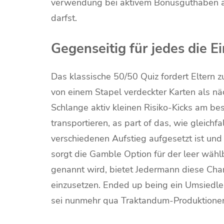
verwendung bei aktivem Bonusguthaben as
darfst.
Gegenseitig für jedes die E
Das klassische 50/50 Quiz fordert Eltern 
von einem Stapel verdeckter Karten als nä
Schlange aktiv kleinen Risiko-Kicks am bes
transportieren, as part of das, wie gleichf
verschiedenen Aufstieg aufgesetzt ist und
sorgt die Gamble Option für der leer wähl
genannt wird, bietet Jedermann diese Cha
einzusetzen. Ended up being ein Umsiedler
sei nunmehr qua Traktandum-Produktionen 