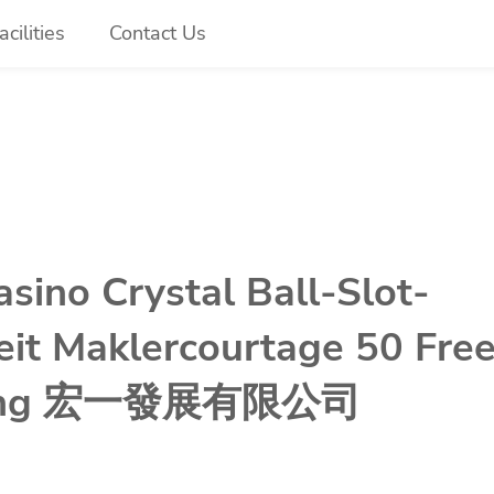
cilities
Contact Us
asino Crystal Ball-Slot-
beit Maklercourtage 50 Fre
ahlung 宏一發展有限公司