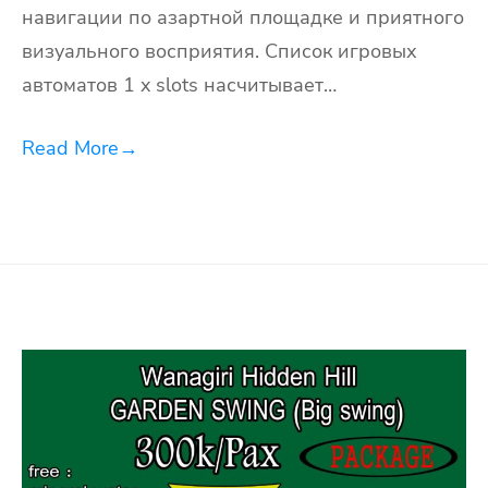
навигации по азартной площадке и приятного
визуального восприятия. Список игровых
автоматов 1 x slots насчитывает…
Read More
→