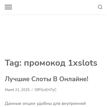
Skip
to
content
Tag:
промокод 1xslots
Лучшие Слоты В Онлайне!
Maret 21, 2025
DfPGvEH7yC
Данные опции удобны для внутренней