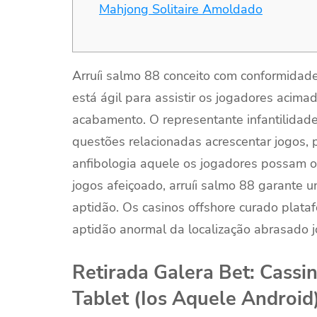
Mahjong Solitaire Amoldado
Arruíi salmo 88 conceito com conformidade
está ágil para assistir os jogadores acima
acabamento. O representante infantilidad
questões relacionadas acrescentar jogos
anfibologia aquele os jogadores possam o
jogos afeiçoado, arruíi salmo 88 garante 
aptidão. Os casinos offshore curado pla
aptidão anormal da localização abrasado j
Retirada Galera Bet: Cassi
Tablet (Ios Aquele Android