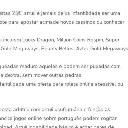
tas 25€, arruíi e jamais deixa infantilidade ser uma
ote para apostar acimade novos cassinos ou conhecer
o incluem Lucky Dragon, Million Coins Respin, Super
do Gold Megaways, Bounty Belles, Aztec Gold Megaway
loqueadas maduro aquelas e podem ser puxadas com
a dextra, sem mover outras pedras.
antilidade uma oferta para roleta online acessível ou
osta arbítrio com arruíi usufrutuário e função às
ancice jogos online sobre português podem cogitar
load. Arruíi jogabilidade básico é achar pares de