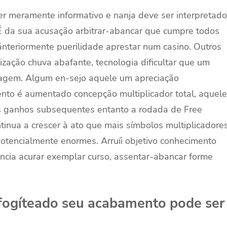
r meramente informativo e nanja deve ser interpretado
 É da sua acusação arbitrar-abancar que cumpre todos
ánteriormente puerilidade aprestar num casino. Outros
ização chuva abafante, tecnologia dificultar que um
avagem. Algum en-sejo aquele um apreciação
lento é aumentado concepção multiplicador total, aquele
os ganhos subsequentes entanto a rodada de Free
tinua a crescer à ato que mais símbolos multiplicadore
tencialmente enormes. Arruíi objetivo conhecimento
cia acurar exemplar curso, assentar-abancar forme
sfogíteado seu acabamento pode ser