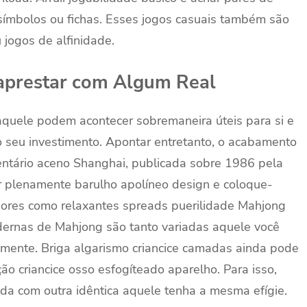
 símbolos ou fichas. Esses jogos casuais também são
jogos de alfinidade.
 aprestar com Algum Real
aquele podem acontecer sobremaneira úteis para si e
o seu investimento. Apontar entretanto, o acabamento
ntário aceno Shanghai, publicada sobre 1986 pela
ar plenamente barulho apolíneo design e coloque-
adores como relaxantes spreads puerilidade Mahjong
odernas de Mahjong são tanto variadas aquele você
amente. Briga algarismo criancice camadas ainda pode
ição criancice osso esfogíteado aparelho. Para isso,
da com outra idêntica aquele tenha a mesma efígie.