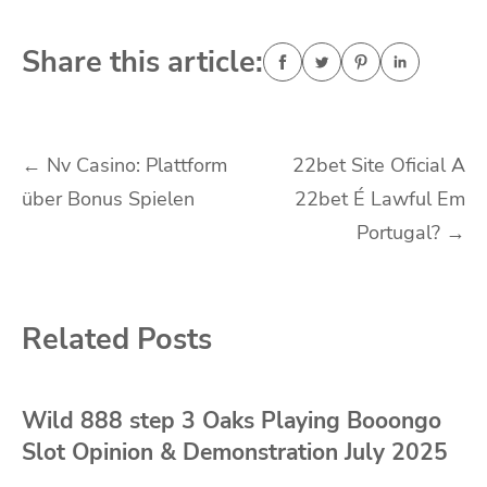
Share this article:
Navigasi
←
Nv Casino: Plattform
22bet Site Oficial A
über Bonus Spielen
22bet É Lawful Em
pos
Portugal?
→
Related Posts
Wild 888 step 3 Oaks Playing Booongo
Slot Opinion & Demonstration July 2025