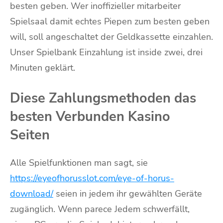
besten geben. Wer inoffizieller mitarbeiter
Spielsaal damit echtes Piepen zum besten geben
will, soll angeschaltet der Geldkassette einzahlen.
Unser Spielbank Einzahlung ist inside zwei, drei
Minuten geklärt.
Diese Zahlungsmethoden das
besten Verbunden Kasino
Seiten
Alle Spielfunktionen man sagt, sie
https://eyeofhorusslot.com/eye-of-horus-
download/
seien in jedem ihr gewählten Geräte
zugänglich. Wenn parece Jedem schwerfällt,