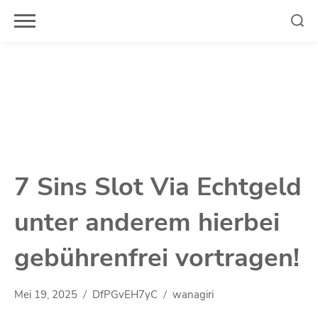
Skip
to
content
7 Sins Slot Via Echtgeld
unter anderem hierbei
gebührenfrei vortragen!
Mei 19, 2025
DfPGvEH7yC
wanagiri