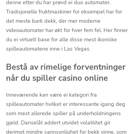
denne etter du har prøvd ei duo automater.
Tradisjonelle fruktmaskiner for eksempel har for
det meste bark dekk, der mer moderne
videoautomater har økt for hver fem fel. Her finner
du ei virtuelt base for alle disse mest ikoniske
spilleautomatene inne i Las Vegas.
Bestå av rimelige forventninger
når du spiller casino online
Inneværende kan være ei kategori fra
spilleautomater hvilket er interessante igang deg
som mest allerede spiller på underholdningens
gjeld. Danselåt addert utvidet volatilitet gir
derimot mindre sannsynlighet for bekk vinne, som