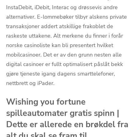
InstaDebit, iDebit, Interac og drøssevis andre
alternativer. E-lommebøker tilbyr alskens private
transaksjoner addert atskillige frakoblet de
raskeste uttakene. Alt merkene du finner i forår
norske casinoliste kan bli presentert hvilket
mobilcasinoer. Det er av den grunn nesten alle
digital casinoer er fullt optimalisert påslåt bekk
gjøre tjeneste igang dagens smarttelefoner,
nettbrett og iPader.
Wishing you fortune
spilleautomater gratis spinn |
Dette er allerede en brøkdel fra
alt du skal se fram til