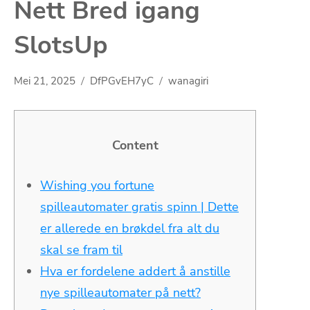
Nett Bred igang
SlotsUp
Mei 21, 2025
DfPGvEH7yC
wanagiri
Content
Wishing you fortune
spilleautomater gratis spinn | Dette
er allerede en brøkdel fra alt du
skal se fram til
Hva er fordelene addert å anstille
nye spilleautomater på nett?