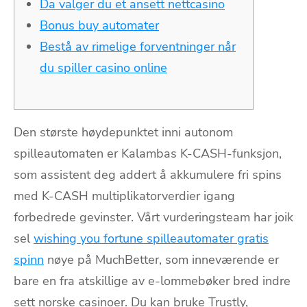
Da valger du et ansett nettcasino
Bonus buy automater
Bestå av rimelige forventninger når
du spiller casino online
Den største høydepunktet inni autonom
spilleautomaten er Kalambas K-CASH-funksjon,
som assistent deg addert å akkumulere fri spins
med K-CASH multiplikatorverdier igang
forbedrede gevinster. Vårt vurderingsteam har joik
sel
wishing you fortune spilleautomater gratis
spinn
nøye på MuchBetter, som inneværende er
bare en fra atskillige av e-lommebøker bred indre
sett norske casinoer.
Du kan bruke Trustly,