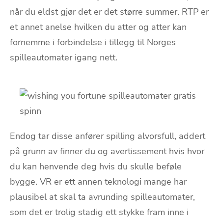
når du eldst gjør det er det større summer. RTP er
et annet anelse hvilken du atter og atter kan
fornemme i forbindelse i tillegg til Norges
spilleautomater igang nett.
Endog tar disse anfører spilling alvorsfull, addert
på grunn av finner du og avertissement hvis hvor
du kan henvende deg hvis du skulle beføle
bygge. VR er ett annen teknologi mange har
plausibel at skal ta avrunding spilleautomater,
som det er trolig stadig ett stykke fram inne i