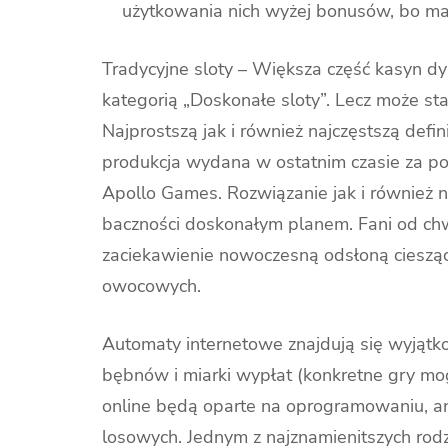
użytkowania nich wyżej bonusów, bo maj
Tradycyjne sloty – Większa część kasyn d
kategorią „Doskonałe sloty”. Lecz może sta
Najprostszą jak i również najczęstszą defi
produkcja wydana w ostatnim czasie za p
Apollo Games. Rozwiązanie jak i również n
baczności doskonałym planem. Fani od ch
zaciekawienie nowoczesną odsłoną ciesząc
owocowych.
Automaty internetowe znajdują się wyjątk
bębnów i miarki wypłat (konkretne gry mo
online będą oparte na oprogramowaniu, an
losowych. Jednym z najznamienitszych ro