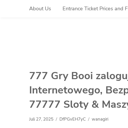
Skip
About Us
Entrance Ticket Prices and Fa
to
content
777 Gry Booi zalogu
Internetowego, Bezp
77777 Sloty & Masz
Juli 27, 2025
DfPGvEH7yC
wanagiri