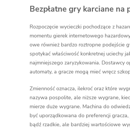
Bezpłatne gry karciane na 
Rozpoczęcie wycieczki pochodzące z haza
momentu gierek internetowego hazardo
owe również bardzo roztropne podejście 
spotykać właściwość konkretnej uciechy ja
najmniejszego zaryzykowania. Dostawcy o
automaty, a gracze mogą mieć wręcz szko
Zmienność oznacza, ilekroć oraz które wy
nazywa pospolite, ale niższe wygrane, kie
mierze duże wygrane. Machina do odwiedz
być uporządkowana do preferencji gracza,
bądź rzadkie, ale bardziej wartościowe wy