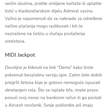
većim ulozima, pratite omiljene kartaše ili uplatite
listić u kladioničarskom dijelu Admiral casina.
Važno je napomenuti da se naknade za određene
načine plaćanja mogu razlikovati i bit će
naznačene na listiću u slučaju povlačenja
sredstava.
MIDI Jackpot
Dovoljno je kliknuti na link “Demo” kako biste
pokrenuli besplatnu verziju igre. Zatim ćete dobiti
pregršt žetona koje je gotovo nemoguće ispucati
okretanjem rola. Što se isplate tiče, imate pravo
povući svoj novac na bankovni račun ili ga poslati
u Aircash novčanik. Svoje poklonike još imaju