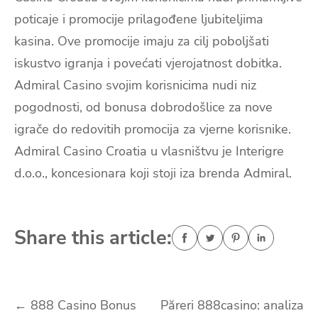
poticaje i promocije prilagođene ljubiteljima
kasina. Ove promocije imaju za cilj poboljšati
iskustvo igranja i povećati vjerojatnost dobitka.
Admiral Casino svojim korisnicima nudi niz
pogodnosti, od bonusa dobrodošlice za nove
igrače do redovitih promocija za vjerne korisnike.
Admiral Casino Croatia u vlasništvu je Interigre
d.o.o., koncesionara koji stoji iza brenda Admiral.
Share this article:
Navigasi
←
888 Casino Bonus
Păreri 888casino: analiza