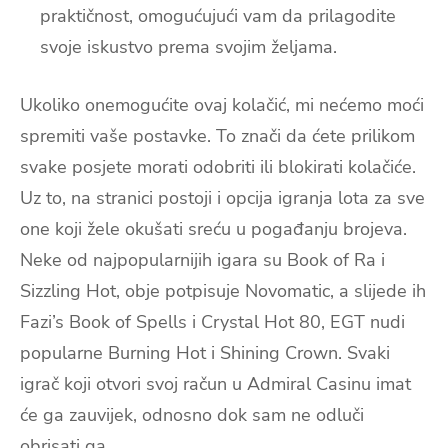
praktičnost, omogućujući vam da prilagodite
svoje iskustvo prema svojim željama.
Ukoliko onemogućite ovaj kolačić, mi nećemo moći
spremiti vaše postavke. To znači da ćete prilikom
svake posjete morati odobriti ili blokirati kolačiće.
Uz to, na stranici postoji i opcija igranja lota za sve
one koji žele okušati sreću u pogađanju brojeva.
Neke od najpopularnijih igara su Book of Ra i
Sizzling Hot, obje potpisuje Novomatic, a slijede ih
Fazi’s Book of Spells i Crystal Hot 80, EGT nudi
popularne Burning Hot i Shining Crown. Svaki
igrač koji otvori svoj račun u Admiral Casinu imat
će ga zauvijek, odnosno dok sam ne odluči
obrisati ga.