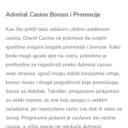
Admiral Casino Bonusi i Promocije
Kao što priliči tako velikom i dobro uređenom
casinu, Grand Casino se pobrinuo da svojim
igračima osigura bogate promocije i bonuse. Kako
biste mogli igrate igre na sreću, potrebno je
prethodno se registrirati preko Admiral casino
web stranice. Igrači mogu dobiti besplatne vrtnje,
bonus novac i druge pogodnosti koje povećavaju
šanse za dobitak. Također, progresivni jackpotovi
su veliki mamac za one koji sanjaju o velikim
zaradama, jer neprestano rastu sve dok ih neko ne
osvoji. Progresivni jackpot je sastavni dio većine
casina, a ništa manje ne odskače Admiral.