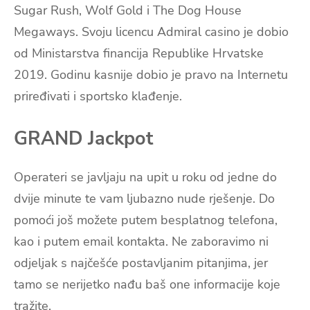
Sugar Rush, Wolf Gold i The Dog House
Megaways. Svoju licencu Admiral casino je dobio
od Ministarstva financija Republike Hrvatske
2019. Godinu kasnije dobio je pravo na Internetu
priređivati i sportsko klađenje.
GRAND Jackpot
Operateri se javljaju na upit u roku od jedne do
dvije minute te vam ljubazno nude rješenje. Do
pomoći još možete putem besplatnog telefona,
kao i putem email kontakta. Ne zaboravimo ni
odjeljak s najčešće postavljanim pitanjima, jer
tamo se nerijetko nađu baš one informacije koje
tražite.