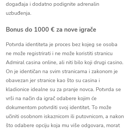
događaja i dodatno podignite adrenalin
uzbuđenja.
Bonus do 1000 € za nove igrače
Potvrda identiteta je proces bez kojeg se osoba
ne može registrirati i ne može koristiti stranicu
Admiral casina online, ali niti bilo koji drugi casino.
On je identičan na svim stranicama i zakonom je
obavezan jer stranice kao što su casina i
kladionice idealne su za pranje novca. Potvrda se
vrši na način da igrač odabere kojim će
dokumentom potvrditi svoj identitet. To može
učiniti osobnom iskaznicom ili putovnicom, a nakon
što odabere opciju koja mu više odgovara, morat