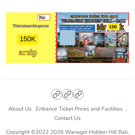
About
Entrance
Contact
Us
Ticket
Us
About Us
Entrance Ticket Prices and Facilities
Prices
Contact Us
and
Copyright ©2022 2026 Wanagiri Hidden Hill Bali.
Facilities