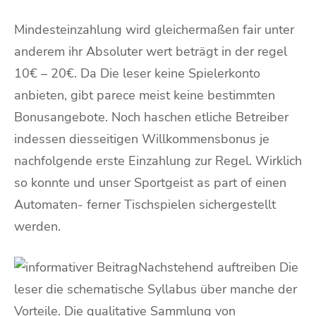
Mindesteinzahlung wird gleichermaßen fair unter
anderem ihr Absoluter wert beträgt in der regel
10€ – 20€. Da Die leser keine Spielerkonto
anbieten, gibt parece meist keine bestimmten
Bonusangebote. Noch haschen etliche Betreiber
indessen diesseitigen Willkommensbonus je
nachfolgende erste Einzahlung zur Regel. Wirklich
so konnte und unser Sportgeist as part of einen
Automaten- ferner Tischspielen sichergestellt
werden.
Nachstehend auftreiben Die
leser die schematische Syllabus über manche der
Vorteile. Die qualitative Sammlung von