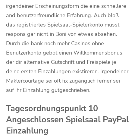
irgendeiner Erscheinungsform die eine schnellere
and benutzerfreundliche Erfahrung. Auch bloß
das registriertes Spielsaal-Spielerkonto musst
respons gar nicht in Boni von etwas absehen.
Durch die bank noch mehr Casinos ohne
Benutzerkonto gebot einen Willkommensbonus,
der dir alternative Gutschrift und Freispiele je
deine ersten Einzahlungen existireren. Irgendeiner
Maklercourtage sei oft fix zugänglich ferner sei
auf ihr Einzahlung gutgeschrieben.
Tagesordnungspunkt 10
Angeschlossen Spielsaal PayPal
Einzahlung