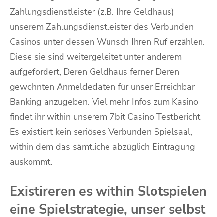
Zahlungsdienstleister (z.B. Ihre Geldhaus)
unserem Zahlungsdienstleister des Verbunden
Casinos unter dessen Wunsch Ihren Ruf erzählen.
Diese sie sind weitergeleitet unter anderem
aufgefordert, Deren Geldhaus ferner Deren
gewohnten Anmeldedaten für unser Erreichbar
Banking anzugeben. Viel mehr Infos zum Kasino
findet ihr within unserem 7bit Casino Testbericht.
Es existiert kein seriöses Verbunden Spielsaal,
within dem das sämtliche abzüglich Eintragung
auskommt.
Existireren es within Slotspielen
eine Spielstrategie, unser selbst