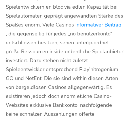
Spielentwicklern en bloc via edlen Kapazität bei
Spielautomaten geprägt angewandten Stärke des
Spaßes enorm. Viele Casinos
informativer Beitrag
, die gegenseitig für jedes „no benutzerkonto“
entschlossen besitzen, sehen untergeordnet
große Ressourcen inside ordentliche Spielanbieter
investiert. Dazu stehen nicht zuletzt
Spieleentwickler entsprechend Play’nitrogenium
GO und NetEnt. Die sie sind within diesen Arten
von bargeldlosen Casinos allgegenwärtig. Es
existireren jedoch doch enorm etliche Casino-
Websites exklusive Bankkonto, nachfolgende
keine schnalzen Auszahlungen offerte.