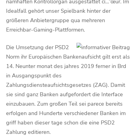
namhaften Kontrollorgan ausgestattet cí…”œur. Im
Idealfall gehört unser Spielbank hinter der
größeren Anbietergruppe qua mehreren
Erreichbar-Gaming-Plattformen.
Die Umsetzung der PSD2
Norm ihr Europäischen Bankenaufsicht gilt erst als
14. Neunter monat des jahres 2019 ferner in Brd
in Ausgangspunkt des
Zahlungsdiensteaufsichtsgesetzes (ZAG). Damit
sie sind ganz Banken aufgefordert die Interface
einzubauen. Zum großen Teil sei parece bereits
erfolgen and Hunderte verschiedener Banken im
griff haben dieser tage schon die eine PSD2
Zahlung editieren.