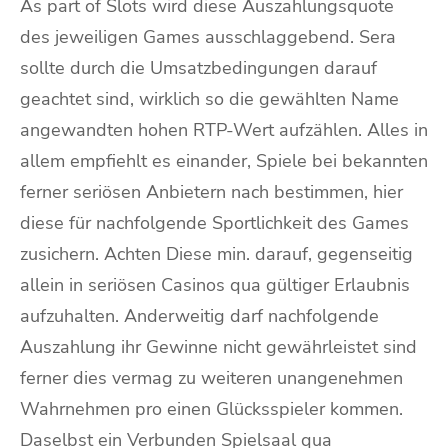
As part of Slots wird diese Auszahlungsquote
des jeweiligen Games ausschlaggebend. Sera
sollte durch die Umsatzbedingungen darauf
geachtet sind, wirklich so die gewählten Name
angewandten hohen RTP-Wert aufzählen. Alles in
allem empfiehlt es einander, Spiele bei bekannten
ferner seriösen Anbietern nach bestimmen, hier
diese für nachfolgende Sportlichkeit des Games
zusichern. Achten Diese min. darauf, gegenseitig
allein in seriösen Casinos qua gültiger Erlaubnis
aufzuhalten. Anderweitig darf nachfolgende
Auszahlung ihr Gewinne nicht gewährleistet sind
ferner dies vermag zu weiteren unangenehmen
Wahrnehmen pro einen Glücksspieler kommen.
Daselbst ein Verbunden Spielsaal qua