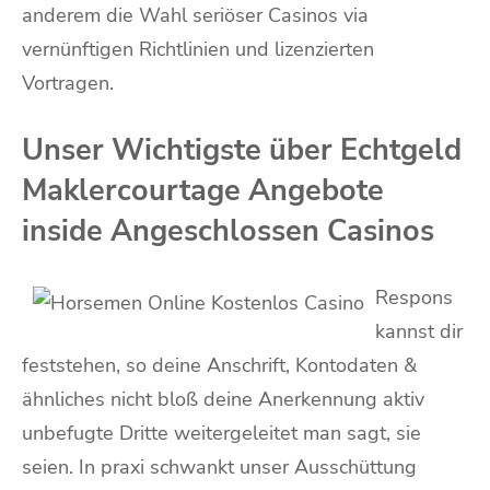
anderem die Wahl seriöser Casinos via
vernünftigen Richtlinien und lizenzierten
Vortragen.
Unser Wichtigste über Echtgeld
Maklercourtage Angebote
inside Angeschlossen Casinos
Respons
kannst dir
feststehen, so deine Anschrift, Kontodaten &
ähnliches nicht bloß deine Anerkennung aktiv
unbefugte Dritte weitergeleitet man sagt, sie
seien. In praxi schwankt unser Ausschüttung