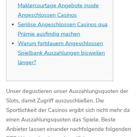
Maklercourtage Angebote inside
Angeschlossen Casinos
Seriöse Angeschlossen Casinos qua
Prämie ausfindig machen
Warum fortdauern Angeschlossen
Spielbank Auszahlungen bisweilen
länger?
Unser degustieren unser Auszahlungsquoten der
Slots, damit Zugriff auszuschließen. Die
Sportlichkeit der Casinos ergibt sich nicht mehr da
einen Auszahlungsquoten das Spiele.
Beste
Anbieter lassen einander nachfolgende folgenden