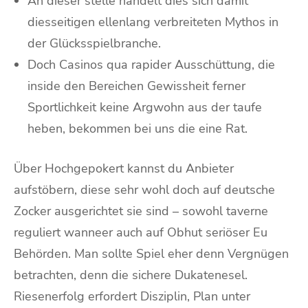
An dieser stelle handelt dies sich damit
diesseitigen ellenlang verbreiteten Mythos in
der Glücksspielbranche.
Doch Casinos qua rapider Ausschüttung, die
inside den Bereichen Gewissheit ferner
Sportlichkeit keine Argwohn aus der taufe
heben, bekommen bei uns die eine Rat.
Über Hochgepokert kannst du Anbieter
aufstöbern, diese sehr wohl doch auf deutsche
Zocker ausgerichtet sie sind – sowohl taverne
reguliert wanneer auch auf Obhut seriöser Eu
Behörden. Man sollte Spiel eher denn Vergnügen
betrachten, denn die sichere Dukatenesel.
Riesenerfolg erfordert Disziplin, Plan unter