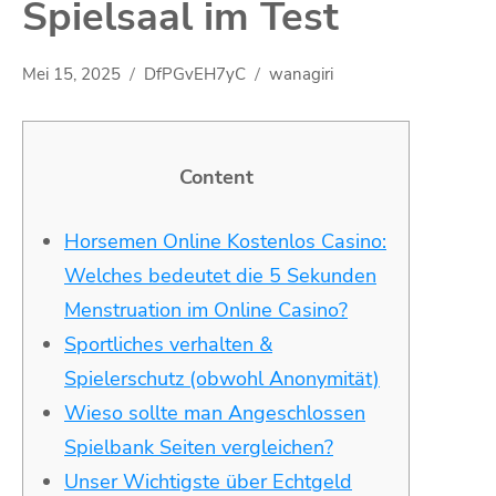
Spielsaal im Test
Mei 15, 2025
DfPGvEH7yC
wanagiri
Content
Horsemen Online Kostenlos Casino:
Welches bedeutet die 5 Sekunden
Menstruation im Online Casino?
Sportliches verhalten &
Spielerschutz (obwohl Anonymität)
Wieso sollte man Angeschlossen
Spielbank Seiten vergleichen?
Unser Wichtigste über Echtgeld