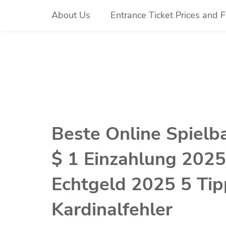
Skip
About Us
Entrance Ticket Prices and Fa
to
content
Beste Online Spielb
$ 1 Einzahlung 2025
Echtgeld 2025 5 Tip
Kardinalfehler