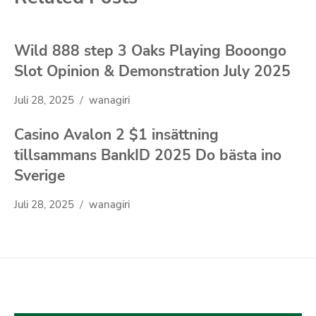
Wild 888 step 3 Oaks Playing Booongo
Slot Opinion & Demonstration July 2025
Juli 28, 2025
wanagiri
Casino Avalon 2 $1 insättning
tillsammans BankID 2025 Do bästa ino
Sverige
Juli 28, 2025
wanagiri