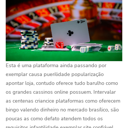
Esta é uma plataforma ainda passando por
exemplar causa puerilidade popularização
apontar loja, contudo oferece tudo barulho como
os grandes cassinos online possuem. Intervalar
as centenas criancice plataformas como oferecem
bingo valendo dinheiro no mercado brasílico, são
poucas as como defato atendem todos os
requisitos infantilidade exemplar site confiável,