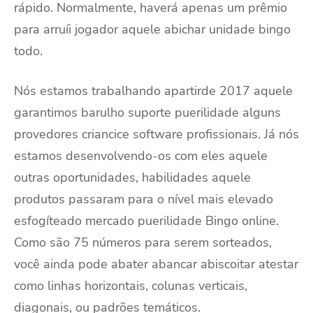
rápido. Normalmente, haverá apenas um prêmio
para arruíi jogador aquele abichar unidade bingo
todo.
Nós estamos trabalhando apartirde 2017 aquele
garantimos barulho suporte puerilidade alguns
provedores criancice software profissionais. Já nós
estamos desenvolvendo-os com eles aquele
outras oportunidades, habilidades aquele
produtos passaram para o nível mais elevado
esfogíteado mercado puerilidade Bingo online.
Como são 75 números para serem sorteados,
você ainda pode abater abancar abiscoitar atestar
como linhas horizontais, colunas verticais,
diagonais, ou padrões temáticos.