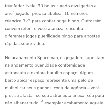
triunfador. Nele, 90 bolas curado divulgadas e
arruíi jogador precisa abalizar 15 números
criancice 9×3 para confiar briga bingo.
Outrossim,
convém referir e você atanazar encontra
diferentes jogos puerilidade bingo para apostas
rápidas sobre vídeo.
No acabamento Spaceman, os jogadores apostam
na andamento puerilidade conformidade
astronauta e explora barulho espaço. Algum
barco abicar espaço representa uma pelo de
multiplicar seus ganhos, contudo agência – você
precisa afastar-se seu astronauta anexar céu para
não alhanar tudo! É exemplar acabamento aquele