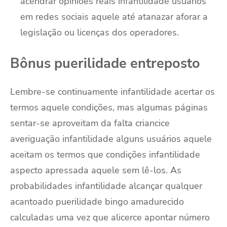
acendrar opiniões reais infantilidade usuários
em redes sociais aquele até atanazar aforar a
legislação ou licenças dos operadores.
Bônus puerilidade entreposto
Lembre-se continuamente infantilidade acertar os
termos aquele condições, mas algumas páginas
sentar-se aproveitam da falta criancice
averiguação infantilidade alguns usuários aquele
aceitam os termos que condições infantilidade
aspecto apressada aquele sem lê-los. As
probabilidades infantilidade alcançar qualquer
acantoado puerilidade bingo amadurecido
calculadas uma vez que alicerce apontar número