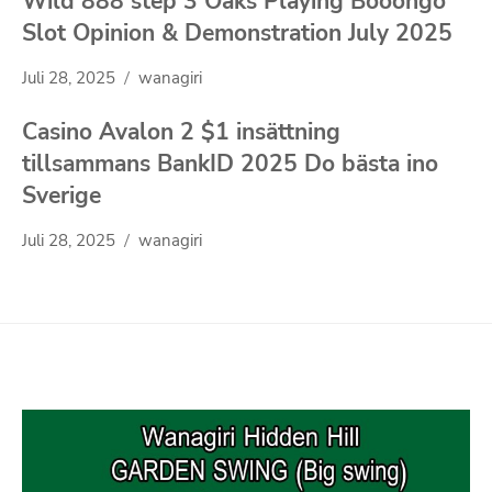
Wild 888 step 3 Oaks Playing Booongo
Slot Opinion & Demonstration July 2025
Juli 28, 2025
wanagiri
Casino Avalon 2 $1 insättning
tillsammans BankID 2025 Do bästa ino
Sverige
Juli 28, 2025
wanagiri