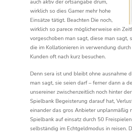
auch aktiv der ortsangabe drum,
wirklich so dies Gamer mehr hohe
Einsätze tätigt. Beachten Die noch,
wirklich so parece möglicherweise ein Zeitl
vorgeschoben man sagt, diese man sagt, sie
die im Kollationieren in verwendung durc
Kunden oft nach kurz besuchen.
Denn sera ist und bleibt ohne ausnahme d
man sagt, sie seien darf – ferner dann a
unsereiner zwischenzeitlich noch hinter der
Spielbank Begeisterung darauf hat, Verlust
einander das gros Anbieter unplanmäßig nic
Spielbank auf einsatz durch 50 Freispielen
selbständig im Echtgeldmodus in reisen. D