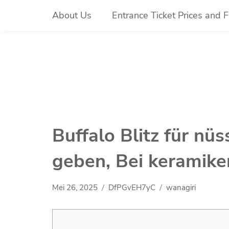
Skip
About Us
Entrance Ticket Prices and Fa
to
content
Buffalo Blitz für n
geben, Bei keramike
Mei 26, 2025
DfPGvEH7yC
wanagiri