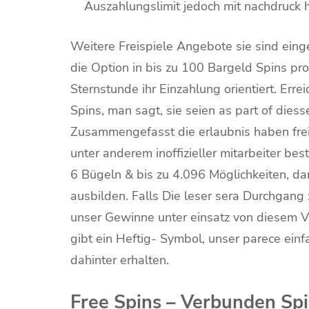
Auszahlungslimit jedoch mit nachdruck hö
Weitere Freispiele Angebote sie sind eing
die Option in bis zu 100 Bargeld Spins pr
Sternstunde ihr Einzahlung orientiert. Err
Spins, man sagt, sie seien as part of dies
Zusammengefasst die erlaubnis haben fre
unter anderem inoffizieller mitarbeiter bes
6 Bügeln & bis zu 4.096 Möglichkeiten, d
ausbilden. Falls Die leser sera Durchgan
unser Gewinne unter einsatz von diesem V
gibt ein Heftig- Symbol, unser parece ein
dahinter erhalten.
Free Spins – Verbunden Spi