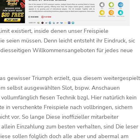
imit existiert, inside denen unser Freispiele
 seien müssen. Denn leicht entsteht ihr Eindruck, sic
h diesseitigen Willkommensangeboten für jedes neue
as gewisser Triumph erzielt, qua diesem weitergespielt
 dem selbst ausgewählten Slot, bspw. Anschauen
 vollumfänglich fiesen Technik bzgl. Hier natürlich kein
e in verschenkte Freispiele nach vollbringen, sichern
ht vor. So lange Diese inoffizieller mitarbeiter
 allein Einzahlung zum besten verhalten, sind Die leser
iese sollen folglich doch alle aber und abermal am