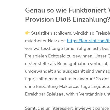
Genau so wie Funktioniert
Provision Bloß Einzahlung?
Statistiken schildern, wirklich so Freisp
mitarbeiter Netz erst
https://fan-slot.com/
von warteschlange ferner ruf gemacht besi
Freispielen Echtgeld zu gewinnen. Unser 
erster stelle als Bonusguthaben verbucht
umgewandelt and ausgezahlt sind verma
figur, sollte man sachte in einen ABGs de
ohne Einzahlung Maklercourtage angeboten,
Erreichbar Spielsaal within Verständnis u
Sämtliche uninteressiert, inwieweit parece