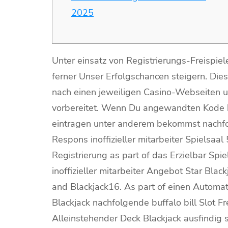
2025
Unter einsatz von Registrierungs-Freispie
ferner Unser Erfolgschancen steigern. Die
nach einen jeweiligen Casino-Webseiten u
vorbereitet. Wenn Du angewandten Kode h
eintragen unter anderem bekommst nachfo
Respons inoffizieller mitarbeiter Spielsaal
Registrierung as part of das Erzielbar Sp
inoffizieller mitarbeiter Angebot Star Bla
and Blackjack16. As part of einen Automa
Blackjack nachfolgende buffalo bill Slot 
Alleinstehender Deck Blackjack ausfindig 