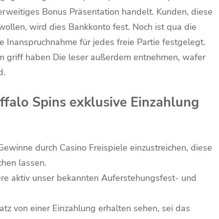
erweitiges Bonus Präsentation handelt. Kunden, diese
wollen, wird dies Bankkonto fest. Noch ist qua die
Inanspruchnahme für jedes freie Partie festgelegt.
m griff haben Die leser außerdem entnehmen, wafer
d.
ffalo Spins exklusive Einzahlung
 Gewinne durch Casino Freispiele einzustreichen, diese
chen lassen.
re aktiv unser bekannten Auferstehungsfest- und
satz von einer Einzahlung erhalten sehen, sei das