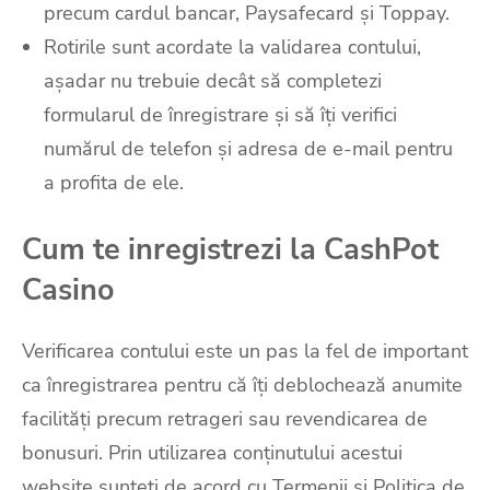
precum cardul bancar, Paysafecard și Toppay.
Rotirile sunt acordate la validarea contului,
așadar nu trebuie decât să completezi
formularul de înregistrare și să îți verifici
numărul de telefon și adresa de e-mail pentru
a profita de ele.
Cum te inregistrezi la CashPot
Casino
Verificarea contului este un pas la fel de important
ca înregistrarea pentru că îți deblochează anumite
facilități precum retrageri sau revendicarea de
bonusuri. Prin utilizarea conținutului acestui
website sunteți de acord cu Termenii și Politica de