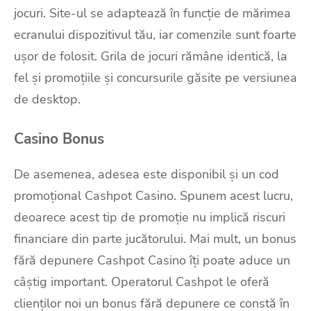
jocuri. Site-ul se adaptează în funcție de mărimea
ecranului dispozitivul tău, iar comenzile sunt foarte
ușor de folosit. Grila de jocuri rămâne identică, la
fel și promoțiile și concursurile găsite pe versiunea
de desktop.
Casino Bonus
De asemenea, adesea este disponibil și un cod
promoțional Cashpot Casino. Spunem acest lucru,
deoarece acest tip de promoție nu implică riscuri
financiare din parte jucătorului. Mai mult, un bonus
fără depunere Cashpot Casino îți poate aduce un
câștig important. Operatorul Cashpot le oferă
clienților noi un bonus fără depunere ce constă în