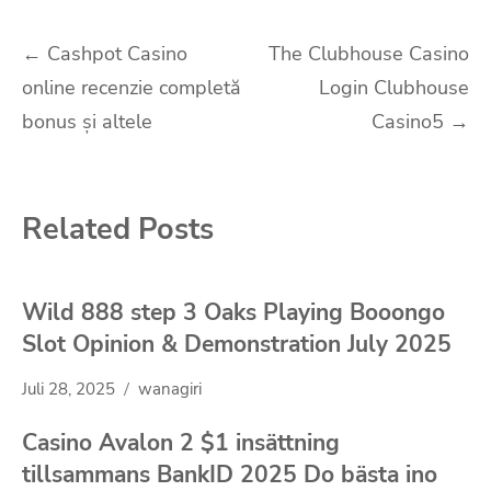
Navigasi
←
Cashpot Casino
The Clubhouse Casino
online recenzie completă
Login Clubhouse
pos
bonus și altele ️
Casino5
→
Related Posts
Wild 888 step 3 Oaks Playing Booongo
Slot Opinion & Demonstration July 2025
Juli 28, 2025
wanagiri
Casino Avalon 2 $1 insättning
tillsammans BankID 2025 Do bästa ino