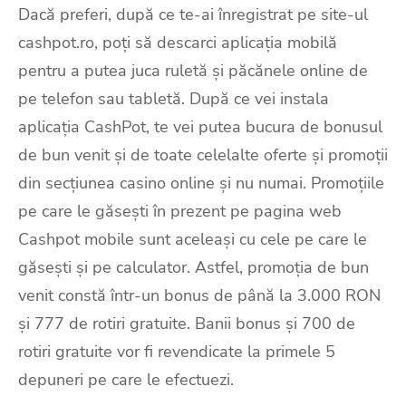
Dacă preferi, după ce te-ai înregistrat pe site-ul
cashpot.ro, poți să descarci aplicația mobilă
pentru a putea juca ruletă și păcănele online de
pe telefon sau tabletă. După ce vei instala
aplicația CashPot, te vei putea bucura de bonusul
de bun venit și de toate celelalte oferte și promoții
din secțiunea casino online și nu numai. Promoțiile
pe care le găsești în prezent pe pagina web
Cashpot mobile sunt aceleași cu cele pe care le
găsești și pe calculator. Astfel, promoția de bun
venit constă într-un bonus de până la 3.000 RON
și 777 de rotiri gratuite. Banii bonus și 700 de
rotiri gratuite vor fi revendicate la primele 5
depuneri pe care le efectuezi.