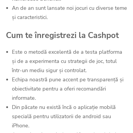
An de an sunt lansate noi jocuri cu diverse teme
și caracteristici.
Cum te înregistrezi la Cashpot
Este o metodă excelentă de a testa platforma
și de a experimenta cu strategii de joc, totul
într-un mediu sigur și controlat.
Echipa noastră pune accent pe transparență și
obiectivitate pentru a oferi recomandări
informate.
Din păcate nu există încă o aplicație mobilă
specială pentru utilizatorii de android sau
iPhone.