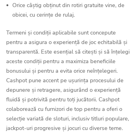
Orice câștig obținut din rotiri gratuite vine, de
obicei, cu cerințe de rulaj.
Termeni și condiții aplicabile sunt concepute
pentru a asigura o experiență de joc echitabilă și
transparentă. Este esențial să citești și să înțelegi
aceste condiții pentru a maximiza beneficiile
bonusului și pentru a evita orice neînțelegeri.
Cashpot pune accent pe ușurința procesului de
depunere și retragere, asigurând o experiență
fluidă și potrivită pentru toți jucătorii. Cashpot
colaborează cu furnizori de top pentru a oferi o
selecție variată de sloturi, inclusiv titluri populare,
jackpot-uri progresive și jocuri cu diverse teme.