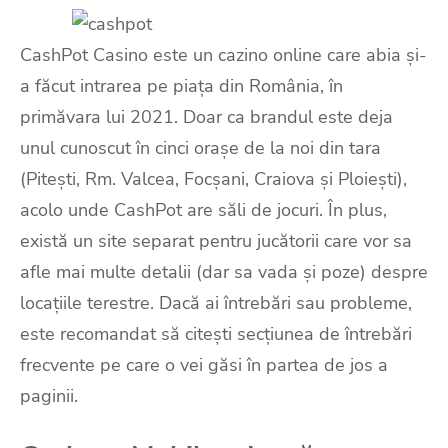
CashPot Casino este un cazino online care abia și-
a făcut intrarea pe piața din România, în
primăvara lui 2021. Doar ca brandul este deja
unul cunoscut în cinci orașe de la noi din tara
(Pitești, Rm. Valcea, Focșani, Craiova și Ploiești),
acolo unde CashPot are săli de jocuri. În plus,
există un site separat pentru jucătorii care vor sa
afle mai multe detalii (dar sa vada și poze) despre
locațiile terestre. Dacă ai întrebări sau probleme,
este recomandat să citești secțiunea de întrebări
frecvente pe care o vei găsi în partea de jos a
paginii.