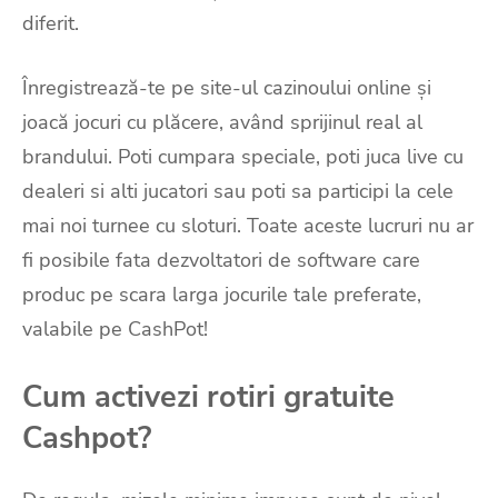
diferit.
Înregistrează-te pe site-ul cazinoului online și
joacă jocuri cu plăcere, având sprijinul real al
brandului. Poti cumpara speciale, poti juca live cu
dealeri si alti jucatori sau poti sa participi la cele
mai noi turnee cu sloturi. Toate aceste lucruri nu ar
fi posibile fata dezvoltatori de software care
produc pe scara larga jocurile tale preferate,
valabile pe CashPot!
Cum activezi rotiri gratuite
Cashpot?