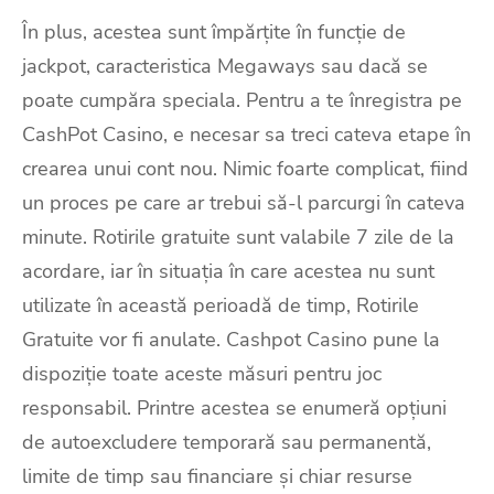
În plus, acestea sunt împărțite în funcție de
jackpot, caracteristica Megaways sau dacă se
poate cumpăra speciala. Pentru a te înregistra pe
CashPot Casino, e necesar sa treci cateva etape în
crearea unui cont nou. Nimic foarte complicat, fiind
un proces pe care ar trebui să-l parcurgi în cateva
minute. Rotirile gratuite sunt valabile 7 zile de la
acordare, iar în situația în care acestea nu sunt
utilizate în această perioadă de timp, Rotirile
Gratuite vor fi anulate. Cashpot Casino pune la
dispoziție toate aceste măsuri pentru joc
responsabil. Printre acestea se enumeră opțiuni
de autoexcludere temporară sau permanentă,
limite de timp sau financiare și chiar resurse