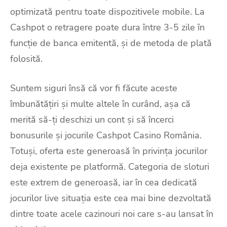
optimizată pentru toate dispozitivele mobile. La
Cashpot o retragere poate dura între 3-5 zile în
funcție de banca emitentă, și de metoda de plată
folosită.
Suntem siguri însă că vor fi făcute aceste
îmbunătățiri și multe altele în curând, așa că
merită să-ți deschizi un cont și să încerci
bonusurile și jocurile Cashpot Casino România.
Totuși, oferta este generoasă în privința jocurilor
deja existente pe platformă. Categoria de sloturi
este extrem de generoasă, iar în cea dedicată
jocurilor live situația este cea mai bine dezvoltată
dintre toate acele cazinouri noi care s-au lansat în