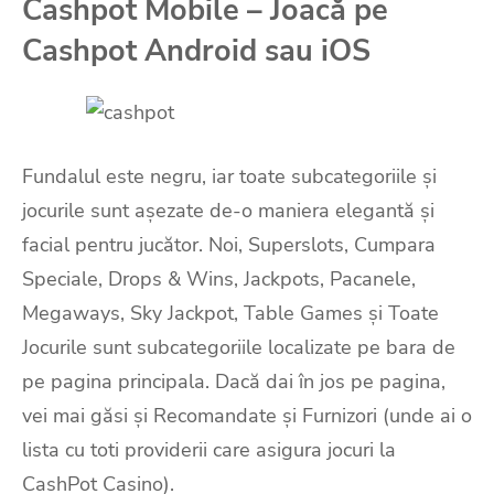
Cashpot Mobile – Joacă pe
Cashpot Android sau iOS
Fundalul este negru, iar toate subcategoriile și
jocurile sunt așezate de-o maniera elegantă și
facial pentru jucător. Noi, Superslots, Cumpara
Speciale, Drops & Wins, Jackpots, Pacanele,
Megaways, Sky Jackpot, Table Games și Toate
Jocurile sunt subcategoriile localizate pe bara de
pe pagina principala. Dacă dai în jos pe pagina,
vei mai găsi și Recomandate și Furnizori (unde ai o
lista cu toti providerii care asigura jocuri la
CashPot Casino).