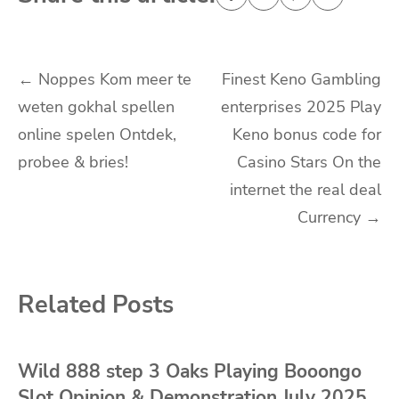
Navigasi
←
Noppes Kom meer te
Finest Keno Gambling
weten gokhal spellen
enterprises 2025 Play
pos
online spelen Ontdek,
Keno bonus code for
probee & bries!
Casino Stars On the
internet the real deal
Currency
→
Related Posts
Wild 888 step 3 Oaks Playing Booongo
Slot Opinion & Demonstration July 2025