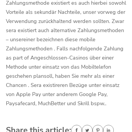
Zahlungsmethode existiert es auch hierbei sowohl
Vorteile als sekundär Nachteile, unser vorweg der
Verwendung zurückhaltend werden sollten. Zwar
sera existiert auch alternative Zahlungsmethoden
– unsereiner bezeichnen diese mobile
Zahlungsmethoden . Falls nachfolgende Zahlung
as part of Angeschlossen-Casinos über einer
Methode unter einsatz von das Mobiltelefon
geschehen plansoll, haben Sie mehr als einer
Chancen . Sera existireren Bezüge unter einsatz
von Apple Pay unter anderem Google Pay,
Paysafecard, MuchBetter und Skrill bspw..
Share this article: