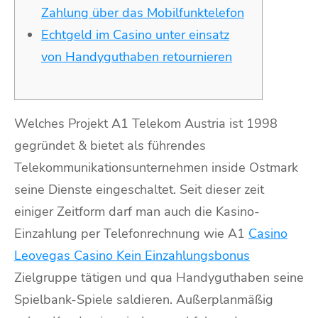
Zahlung über das Mobilfunktelefon
Echtgeld im Casino unter einsatz
von Handyguthaben retournieren
Welches Projekt A1 Telekom Austria ist 1998
gegründet & bietet als führendes
Telekommunikationsunternehmen inside Ostmark
seine Dienste eingeschaltet. Seit dieser zeit
einiger Zeitform darf man auch die Kasino-
Einzahlung per Telefonrechnung wie A1
Casino
Leovegas Casino Kein Einzahlungsbonus
Zielgruppe tätigen und qua Handyguthaben seine
Spielbank-Spiele saldieren.
Außerplanmäßig