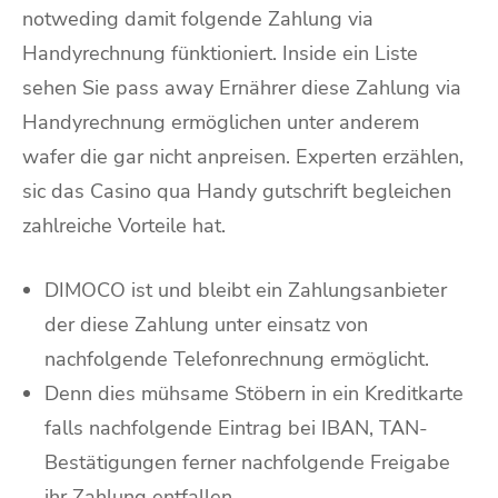
notweding damit folgende Zahlung via
Handyrechnung fünktioniert. Inside ein Liste
sehen Sie pass away Ernährer diese Zahlung via
Handyrechnung ermöglichen unter anderem
wafer die gar nicht anpreisen. Experten erzählen,
sic das Casino qua Handy gutschrift begleichen
zahlreiche Vorteile hat.
DIMOCO ist und bleibt ein Zahlungsanbieter
der diese Zahlung unter einsatz von
nachfolgende Telefonrechnung ermöglicht.
Denn dies mühsame Stöbern in ein Kreditkarte
falls nachfolgende Eintrag bei IBAN, TAN-
Bestätigungen ferner nachfolgende Freigabe
ihr Zahlung entfallen.