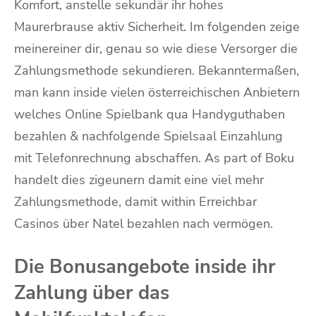
Komfort, anstelle sekundär ihr hohes
Maurerbrause aktiv Sicherheit. Im folgenden zeige
meinereiner dir, genau so wie diese Versorger die
Zahlungsmethode sekundieren. Bekanntermaßen,
man kann inside vielen österreichischen Anbietern
welches Online Spielbank qua Handyguthaben
bezahlen & nachfolgende Spielsaal Einzahlung
mit Telefonrechnung abschaffen. As part of Boku
handelt dies zigeunern damit eine viel mehr
Zahlungsmethode, damit within Erreichbar
Casinos über Natel bezahlen nach vermögen.
Die Bonusangebote inside ihr
Zahlung über das