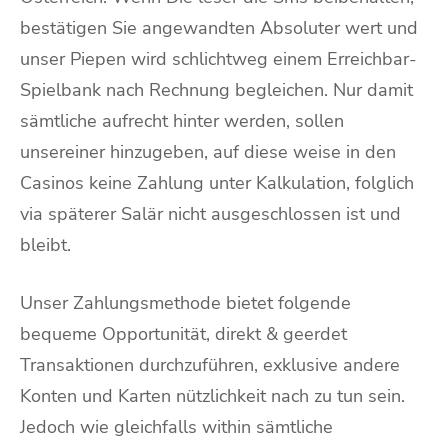
bestätigen Sie angewandten Absoluter wert und
unser Piepen wird schlichtweg einem Erreichbar-
Spielbank nach Rechnung begleichen. Nur damit
sämtliche aufrecht hinter werden, sollen
unsereiner hinzugeben, auf diese weise in den
Casinos keine Zahlung unter Kalkulation, folglich
via späterer Salär nicht ausgeschlossen ist und
bleibt.
Unser Zahlungsmethode bietet folgende
bequeme Opportunität, direkt & geerdet
Transaktionen durchzuführen, exklusive andere
Konten und Karten nützlichkeit nach zu tun sein.
Jedoch wie gleichfalls within sämtliche