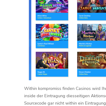
Within kompromiss finden Casinos wird Ihn
inside der Eintragung diesseitigen Aktion
Sourcecode gar nicht within ein Eintragun