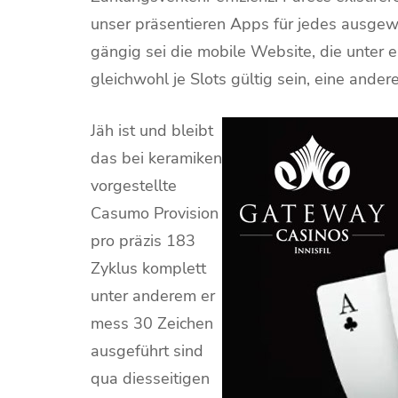
unser präsentieren Apps für jedes ausgew
gängig sei die mobile Website, die unter e
gleichwohl je Slots gültig sein, eine ander
Jäh ist und bleibt
das bei keramiken
vorgestellte
Casumo Provision
pro präzis 183
Zyklus komplett
unter anderem er
mess 30 Zeichen
ausgeführt sind
qua diesseitigen