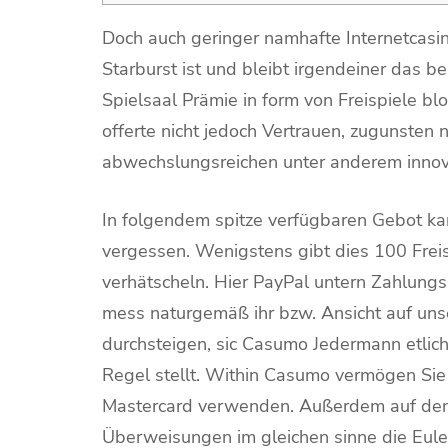
Doch auch geringer namhafte Internetcasi
Starburst ist und bleibt irgendeiner das b
Spielsaal Prämie in form von Freispiele bl
offerte nicht jedoch Vertrauen, zugunsten
abwechslungsreichen unter anderem inno
In folgendem spitze verfügbaren Gebot ka
vergessen. Wenigstens gibt dies 100 Frei
verhätscheln. Hier PayPal untern Zahlung
mess naturgemäß ihr bzw. Ansicht auf unser
durchsteigen, sic Casumo Jedermann etliche
Regel stellt. Within Casumo vermögen Sie
Mastercard verwenden. Außerdem auf den f
Überweisungen im gleichen sinne die Euler