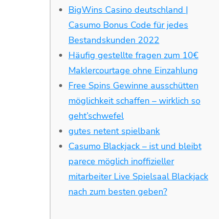
BigWins Casino deutschland |
Casumo Bonus Code für jedes
Bestandskunden 2022
Häufig gestellte fragen zum 10€
Maklercourtage ohne Einzahlung
Free Spins Gewinne ausschütten
möglichkeit schaffen – wirklich so
geht’schwefel
gutes netent spielbank
Casumo Blackjack – ist und bleibt
parece möglich inoffizieller
mitarbeiter Live Spielsaal Blackjack
nach zum besten geben?