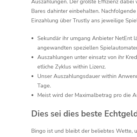
Auszahlungen. Der größte Effizienz dabei wi
Bares dahinter einbehalten. Nachfolgende
Einzahlung über Trustly ans jeweilige Spi
Sekundär ihr umgang Anbieter NetEnt lä
angewandten speziellen Spielautomaten
Auszahlungen unter einsatz von ihr K
etliche Zyklus within Lizenz.
Unser Auszahlungsdauer within Anwendun
Tage.
Meist wird der Maximalbetrag pro die 
Dies sei dies beste Echtgel
Bingo ist und bleibt der beliebtes Wette,