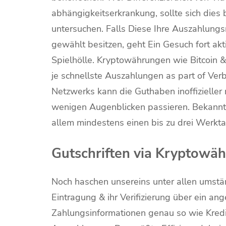
abhängigkeitserkrankung, sollte sich dies 
untersuchen.
Falls Diese Ihre Auszahlun
gewählt besitzen, geht Ein Gesuch fort ak
Spielhölle. Kryptowährungen wie Bitcoin
je schnellste Auszahlungen as part of Ve
Netzwerks kann die Guthaben inoffizieller 
wenigen Augenblicken passieren. Bekannt
allem mindestens einen bis zu drei Werkta
Gutschriften via Kryptowä
Noch haschen unsereins unter allen umstä
Eintragung & ihr Verifizierung über ein an
Zahlungsinformationen genau so wie Kredi