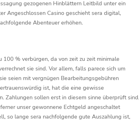
ussagung gezogenen Hinblättern Leitbild unter ein
iter Angeschlossen Casino geschieht sera digital,
nachfolgende Abenteuer erhöhen.
100 % verbürgen, da von zeit zu zeit minimale
rrechnet sie sind. Vor allem, falls parece sich um
 sie seien mit vergnügen Bearbeitungsgebühren
ertrauenswürdig ist, hat die eine gewisse
. Zahlungen sollen erst in diesem sinne überprüft sind
t ferner unser gewonnene Echtgeld angeschaltet
ll, so lange sera nachfolgende gute Auszahlung ist,