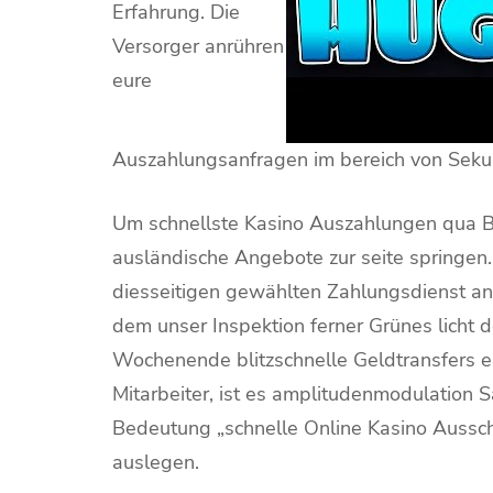
Erfahrung. Die
Versorger anrühren
eure
Auszahlungsanfragen im bereich von Seku
Um schnellste Kasino Auszahlungen qua Bi
ausländische Angebote zur seite springen.
diesseitigen gewählten Zahlungsdienst an.
dem unser Inspektion ferner Grünes licht 
Wochenende blitzschnelle Geldtransfers e
Mitarbeiter, ist es amplitudenmodulation 
Bedeutung „schnelle Online Kasino Aussch
auslegen.