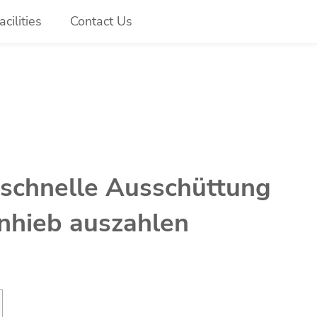
cilities
Contact Us
l schnelle Ausschüttung
nhieb auszahlen