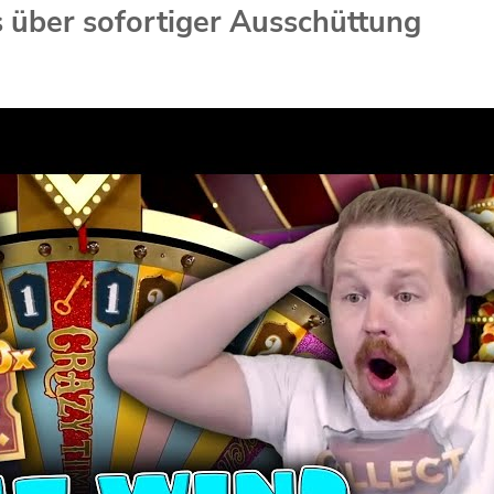
 über sofortiger Ausschüttung