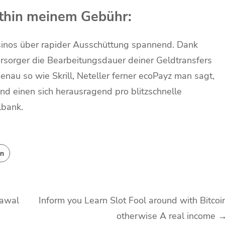
ithin meinem Gebühr:
inos über rapider Ausschüttung spannend. Dank
ersorger die Bearbeitungsdauer deiner Geldtransfers
nau so wie Skrill, Neteller ferner ecoPayz man sagt,
und einen sich herausragend pro blitzschnelle
lbank.
rawal
Inform you Learn Slot Fool around with Bitcoi
otherwise A real income