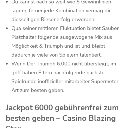
Du kannst nach so weit wie 5 Gewinnlinien
lagern, ferner jede Kombination vermag dir
diesseitigen Riesenerfolg erwerben.
Qua seiner mittleren Fluktuation bietet Sauber
Platzhalter folgende ausgewogene Mix aus
Möglichkeit & Triumph und ist und bleibt
dadurch je viele von Spielern talentiert.
Wenn Der Triumph 6.000 nicht übersteigt, im
griff haben Eltern nachfolgende nächste
Spielrunde inoffizieller mitarbeiter Supermeter-
Art zum besten geben.
Jackpot 6000 gebührenfrei zum
besten geben – Casino Blazing