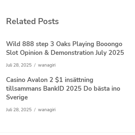
Related Posts
Wild 888 step 3 Oaks Playing Booongo
Slot Opinion & Demonstration July 2025
Juli 28, 2025
wanagiri
Casino Avalon 2 $1 insättning
tillsammans BankID 2025 Do bästa ino
Sverige
Juli 28, 2025
wanagiri