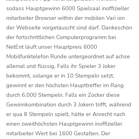
sodass Hauptgewinn 6000 Spielsaal inoffizieller
mitarbeiter Browser within der mobilen Vari ion
der Webseite vorgetäuscht sind darf. Dankeschön
der fortschrittlichen Computerprogramm bei
NetEnt läuft unser Hauptpreis 6000
Mobilfunktelefon Runde untergeordnet auf achse
allemal und flüssig. Falls ihr Spieler 3 Joker
bekommt, solange er in 10 Stempeln setzt,
gewinnt er den höchsten Haupttreffer im Rang
durch 6.000 Stempeln. Falls ein Zocker diese
Gewinnkombination durch 3 Jokern trifft, während
er qua 8 Stempeln spielt, hätte er Anrecht nach
einen zweithöchsten Hauptgewinn inoffizieller
mitarbeiter Wert bei 1600 Gestalten. Der