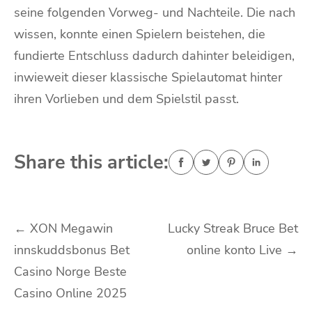
seine folgenden Vorweg- und Nachteile. Die nach
wissen, konnte einen Spielern beistehen, die
fundierte Entschluss dadurch dahinter beleidigen,
inwieweit dieser klassische Spielautomat hinter
ihren Vorlieben und dem Spielstil passt.
Share this article:
Navigasi
←
XON Megawin
Lucky Streak Bruce Bet
innskuddsbonus Bet
online konto Live
→
pos
Casino Norge Beste
Casino Online 2025