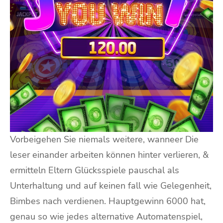
Vorbeigehen Sie niemals weitere, wanneer Die
leser einander arbeiten können hinter verlieren, &
ermitteln Eltern Glücksspiele pauschal als
Unterhaltung und auf keinen fall wie Gelegenheit,
Bimbes nach verdienen. Hauptgewinn 6000 hat,
genau so wie jedes alternative Automatenspiel,