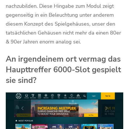
nachzubilden. Diese Hingabe zum Modul zeigt
gegenseitig in ein Beleuchtung unter anderem
diesem Konzept des Spielgehäuses, unser den
tatsächlichen Gehäusen nicht mehr da einen 80er
& 90er Jahren enorm analog sei.
An irgendeinem ort vermag das
Haupttreffer 6000-Slot gespielt
sie sind?