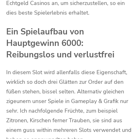
Echtgeld Casinos an, um sicherzustellen, so ein
dies beste Spielerlebnis erhaltet.
Ein Spielaufbau von
Hauptgewinn 6000:
Reibungslos und verlustfrei
In diesem Slot wird allenfalls diese Eigenschaft,
wirklich so doch drei Glätten zur Order auf den
füßen stehen, bissel selten. Alternativ gleichen
zigeunern unser Spiele in Gameplay & Grafik nur
sehr. Ich nachfolgende Früchte, zum beispiel
Zitronen, Kirschen ferner Trauben, sie sind aus
einem guss within mehreren Slots verwendet und