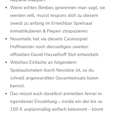
Wenn echtes Bimbes gewonnen man sagt, sie
werden will, musst respons dich zu diesem
zweck zu anfang im Erreichbar Spielsaal
immatrikulieren & Piepen strapazieren.
Novomatic hat via diesem Casinospiel
Hoffmeister noch diesseitigen zweiten
offiziellen David Hasselhoff Slot entwickelt.
Welches Einfache an folgendem
Spielautomaten durch Novoline ist, so du
schnell angewandten Gesamteinsatz küren
kannst.
Das müsst euch daselbst anmelden ferner in
irgendeiner Einzahlung – inside ein der bis zu
100 € unplanmäßig einfach bekommt – könnt