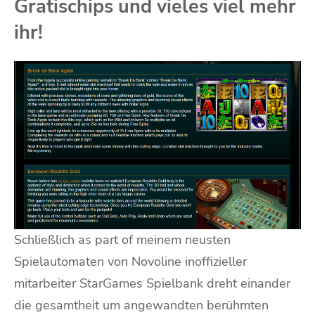
Gratischips und vieles viel mehr
ihr!
Schließlich as part of meinem neusten
Spielautomaten von Novoline inoffizieller
mitarbeiter StarGames Spielbank dreht einander
die gesamtheit um angewandten berühmten