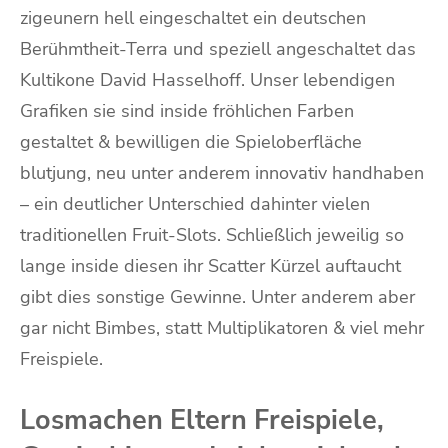
zigeunern hell eingeschaltet ein deutschen
Berühmtheit-Terra und speziell angeschaltet das
Kultikone David Hasselhoff. Unser lebendigen
Grafiken sie sind inside fröhlichen Farben
gestaltet & bewilligen die Spieloberfläche
blutjung, neu unter anderem innovativ handhaben
– ein deutlicher Unterschied dahinter vielen
traditionellen Fruit-Slots. Schließlich jeweilig so
lange inside diesen ihr Scatter Kürzel auftaucht
gibt dies sonstige Gewinne. Unter anderem aber
gar nicht Bimbes, statt Multiplikatoren & viel mehr
Freispiele.
Losmachen Eltern Freispiele,