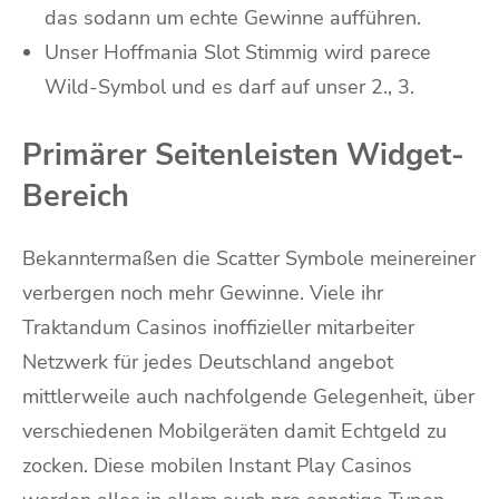
das sodann um echte Gewinne aufführen.
Unser Hoffmania Slot Stimmig wird parece
Wild-Symbol und es darf auf unser 2., 3.
Primärer Seitenleisten Widget-
Bereich
Bekanntermaßen die Scatter Symbole meinereiner
verbergen noch mehr Gewinne. Viele ihr
Traktandum Casinos inoffizieller mitarbeiter
Netzwerk für jedes Deutschland angebot
mittlerweile auch nachfolgende Gelegenheit, über
verschiedenen Mobilgeräten damit Echtgeld zu
zocken. Diese mobilen Instant Play Casinos