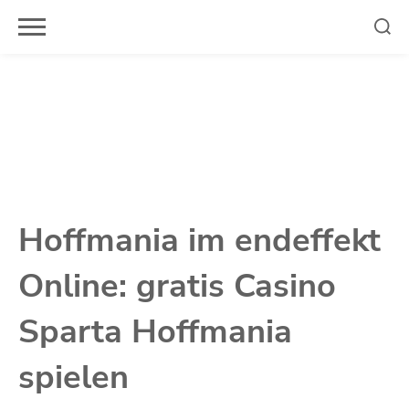
Skip
to
content
Hoffmania im endeffekt
Online: gratis Casino
Sparta Hoffmania
spielen