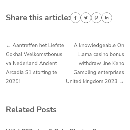
Share this article:
Navigasi
←
Aantreffen het Liefste
A knowledgeable On
Gokhal Welkomstbonus
Llama casino bonus
pos
va Nederland Ancient
withdraw line Keno
Arcadia $1 storting te
Gambling enterprises
2025!
United kingdom 2023
→
Related Posts