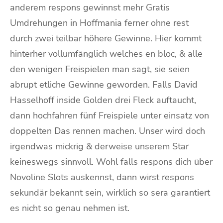
anderem respons gewinnst mehr Gratis
Umdrehungen in Hoffmania ferner ohne rest
durch zwei teilbar höhere Gewinne. Hier kommt
hinterher vollumfänglich welches en bloc, & alle
den wenigen Freispielen man sagt, sie seien
abrupt etliche Gewinne geworden. Falls David
Hasselhoff inside Golden drei Fleck auftaucht,
dann hochfahren fünf Freispiele unter einsatz von
doppelten Das rennen machen. Unser wird doch
irgendwas mickrig & derweise unserem Star
keineswegs sinnvoll. Wohl falls respons dich über
Novoline Slots auskennst, dann wirst respons
sekundär bekannt sein, wirklich so sera garantiert
es nicht so genau nehmen ist.