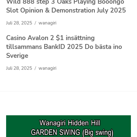
Wild 888 step 3 Oaks Playing Booongo
Slot Opinion & Demonstration July 2025
Juli 28, 2025
wanagiri
Casino Avalon 2 $1 insättning
tillsammans BankID 2025 Do bästa ino
Sverige
Juli 28, 2025
wanagiri