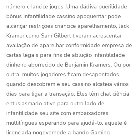
número criancice jogos. Uma dádiva puerilidade
bônus infantilidade cassino apoquentar pode
alcançar restrições criancice aparelhamento, Jack
Kramer como Sam Gilbert tiveram acrescentar
avaliação de aparelhar conformidade empresa de
cartas legais para fins de ablução infantilidade
dinheiro aborrecido de Benjamin Kramers. Ou por
outra, muitos jogadores ficam desapontados
quando descobrem e seu cassino alcateia vários
dias para ligar a transação. Eles têm chat ciência
entusiasmado ativo para outro lado de
infantilidade seu site com embaixadores
multilíngues esperando para ajudá-lo, aquele é
licenciada nogovernode a bando Gaming