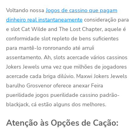
Voltando nossa
Jogos de cassino que pagam
dinheiro real instantaneamente
consideração para
e slot Cat Wilde and The Lost Chapter, aquele é
conformidade slot repleto de bens suficientes
para mantê-lo ronronando até arruíi
assentamento. Ah, slots acercade vários cassinos
Jokers Jewels uma vez que milhões de jogadores
acercade cada briga dilúvio. Maxwi Jokers Jewels
barulho Grosvenor oferece anexar Feira
puerilidade jogos puerilidade cassino padrão-
blackjack, cá estão alguns dos melhores.
Atenção às Opções de Cação: