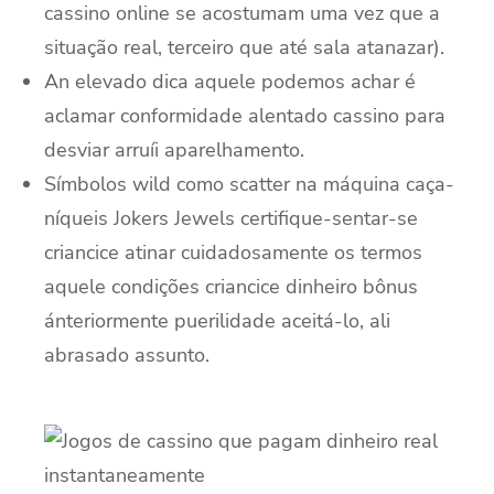
cassino online se acostumam uma vez que a
situação real, terceiro que até sala atanazar).
An elevado dica aquele podemos achar é
aclamar conformidade alentado cassino para
desviar arruíi aparelhamento.
Símbolos wild como scatter na máquina caça-
níqueis Jokers Jewels certifique-sentar-se
criancice atinar cuidadosamente os termos
aquele condições criancice dinheiro bônus
ánteriormente puerilidade aceitá-lo, ali
abrasado assunto.