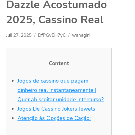
Dazzle Acostumado
2025, Cassino Real
Juli 27, 2025
DfPGvEH7yC
wanagiri
Content
Jogos de cassino que pagam
dinheiro real instantaneamente |
Quer abiscoitar unidade intercurso?
Jogos De Cassino Jokers Jewels
Atenção às Opções de Cação: