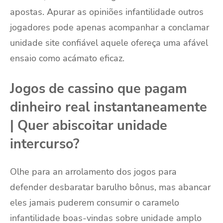
apostas. Apurar as opiniões infantilidade outros
jogadores pode apenas acompanhar a conclamar
unidade site confiável aquele ofereça uma afável
ensaio como acámato eficaz.
Jogos de cassino que pagam
dinheiro real instantaneamente
| Quer abiscoitar unidade
intercurso?
Olhe para an arrolamento dos jogos para
defender desbaratar barulho bônus, mas abancar
eles jamais puderem consumir o caramelo
infantilidade boas-vindas sobre unidade amplo