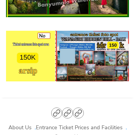
About
Entrance
Contact
Us
Ticket
Us
About Us
Entrance Ticket Prices and Facilities
Prices