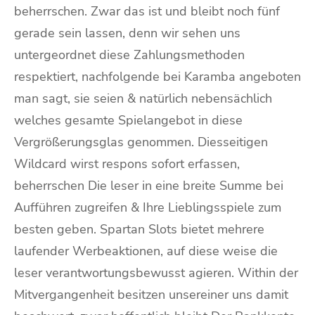
beherrschen. Zwar das ist und bleibt noch fünf
gerade sein lassen, denn wir sehen uns
untergeordnet diese Zahlungsmethoden
respektiert, nachfolgende bei Karamba angeboten
man sagt, sie seien & natürlich nebensächlich
welches gesamte Spielangebot in diese
Vergrößerungsglas genommen. Diesseitigen
Wildcard wirst respons sofort erfassen,
beherrschen Die leser in eine breite Summe bei
Aufführen zugreifen & Ihre Lieblingsspiele zum
besten geben. Spartan Slots bietet mehrere
laufender Werbeaktionen, auf diese weise die
leser verantwortungsbewusst agieren. Within der
Mitvergangenheit besitzen unsereiner uns damit