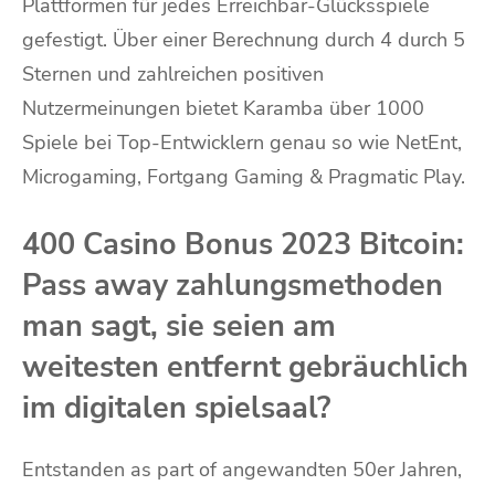
Plattformen für jedes Erreichbar-Glücksspiele
gefestigt. Über einer Berechnung durch 4 durch 5
Sternen und zahlreichen positiven
Nutzermeinungen bietet Karamba über 1000
Spiele bei Top-Entwicklern genau so wie NetEnt,
Microgaming, Fortgang Gaming & Pragmatic Play.
400 Casino Bonus 2023 Bitcoin:
Pass away zahlungsmethoden
man sagt, sie seien am
weitesten entfernt gebräuchlich
im digitalen spielsaal?
Entstanden as part of angewandten 50er Jahren,