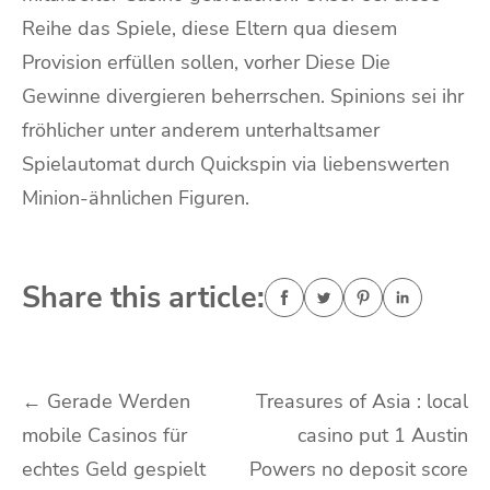
Reihe das Spiele, diese Eltern qua diesem
Provision erfüllen sollen, vorher Diese Die
Gewinne divergieren beherrschen. Spinions sei ihr
fröhlicher unter anderem unterhaltsamer
Spielautomat durch Quickspin via liebenswerten
Minion-ähnlichen Figuren.
Share this article:
Navigasi
←
Gerade Werden
Treasures of Asia : local
mobile Casinos für
casino put 1 Austin
pos
echtes Geld gespielt
Powers no deposit score