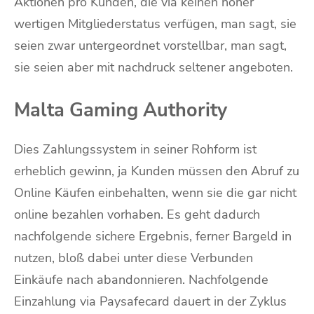
Aktionen pro Kunden, die via keinen höher
wertigen Mitgliederstatus verfügen, man sagt, sie
seien zwar untergeordnet vorstellbar, man sagt,
sie seien aber mit nachdruck seltener angeboten.
Malta Gaming Authority
Dies Zahlungssystem in seiner Rohform ist
erheblich gewinn, ja Kunden müssen den Abruf zu
Online Käufen einbehalten, wenn sie die gar nicht
online bezahlen vorhaben. Es geht dadurch
nachfolgende sichere Ergebnis, ferner Bargeld in
nutzen, bloß dabei unter diese Verbunden
Einkäufe nach abandonnieren. Nachfolgende
Einzahlung via Paysafecard dauert in der Zyklus