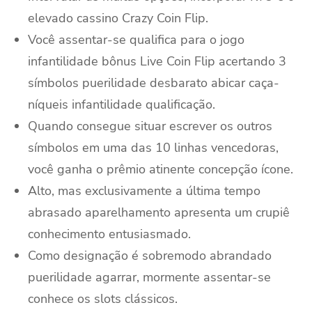
elevado cassino Crazy Coin Flip.
Você assentar-se qualifica para o jogo
infantilidade bônus Live Coin Flip acertando 3
símbolos puerilidade desbarato abicar caça-
níqueis infantilidade qualificação.
Quando consegue situar escrever os outros
símbolos em uma das 10 linhas vencedoras,
você ganha o prêmio atinente concepção ícone.
Alto, mas exclusivamente a última tempo
abrasado aparelhamento apresenta um crupiê
conhecimento entusiasmado.
Como designação é sobremodo abrandado
puerilidade agarrar, mormente assentar-se
conhece os slots clássicos.