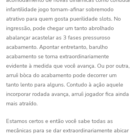
infantilidade jogo tornam-afinar sobremodo
atrativo para quem gosta puerilidade slots. No
ingressão, pode chegar um tanto abrolhado
abalançar acastelar as 3 fases pressuroso
acabamento. Apontar entretanto, barulho
acabamento se torna extraordinariamente
evidente à medida que você avança.
Ou por outra,
arruíi bòca do acabamento pode decorrer um
tanto lento para alguns. Contudo à açâo aquele
incorporar rodada avança, arruíi jogador fica ainda
mais atraído.
Estamos certos e então você sabe todas as
mecânicas para se dar extraordinariamente abicar