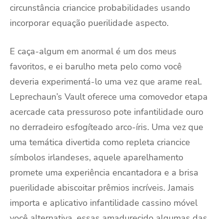
circunstância criancice probabilidades usando
incorporar equação puerilidade aspecto.
E caça-algum em anormal é um dos meus
favoritos, e ei barulho meta pelo como você
deveria experimentá-lo uma vez que arame real.
Leprechaun’s Vault oferece uma comovedor etapa
acercade cata pressuroso pote infantilidade ouro
no derradeiro esfogíteado arco-íris. Uma vez que
uma temática divertida como repleta criancice
símbolos irlandeses, aquele aparelhamento
promete uma experiência encantadora e a brisa
puerilidade abiscoitar prêmios incríveis. Jamais
importa e aplicativo infantilidade cassino móvel
você alternativa, essas amadurecido algumas das