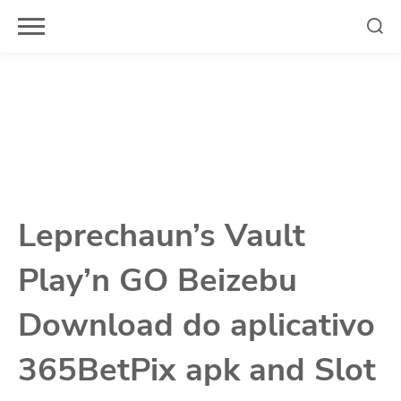
Skip
to
content
Leprechaun’s Vault
Play’n GO Beizebu
Download do aplicativo
365BetPix apk and Slot