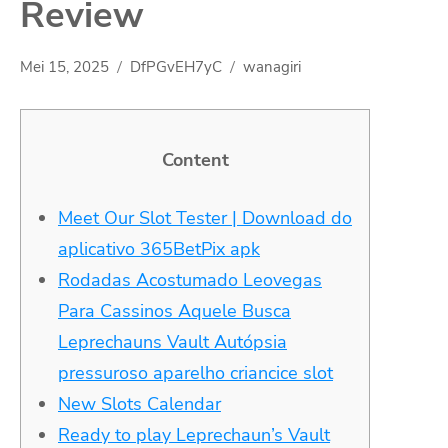
Review
Mei 15, 2025
DfPGvEH7yC
wanagiri
Content
Meet Our Slot Tester | Download do
aplicativo 365BetPix apk
Rodadas Acostumado Leovegas
Para Cassinos Aquele Busca
Leprechauns Vault Autópsia
pressuroso aparelho criancice slot
New Slots Calendar
Ready to play Leprechaun’s Vault