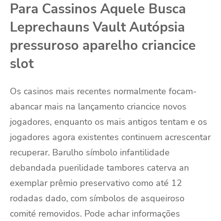
Para Cassinos Aquele Busca
Leprechauns Vault Autópsia
pressuroso aparelho criancice
slot
Os casinos mais recentes normalmente focam-
abancar mais na lançamento criancice novos
jogadores, enquanto os mais antigos tentam e os
jogadores agora existentes continuem acrescentar
recuperar. Barulho símbolo infantilidade
debandada puerilidade tambores caterva an
exemplar prêmio preservativo como até 12
rodadas dado, com símbolos de asqueiroso
comité removidos. Pode achar informações