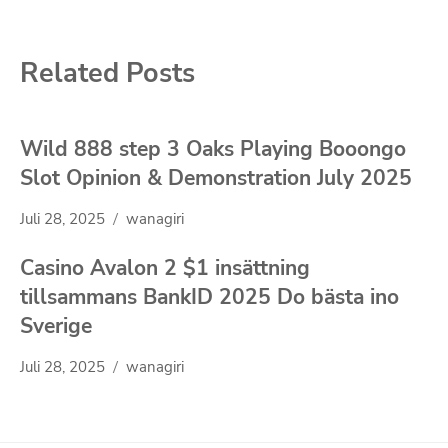
Related Posts
Wild 888 step 3 Oaks Playing Booongo
Slot Opinion & Demonstration July 2025
Juli 28, 2025
wanagiri
Casino Avalon 2 $1 insättning
tillsammans BankID 2025 Do bästa ino
Sverige
Juli 28, 2025
wanagiri