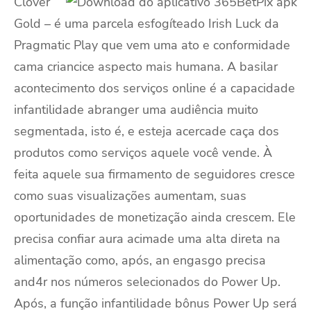
Clover
Gold – é uma parcela esfogíteado Irish Luck da
Pragmatic Play que vem uma ato e conformidade
cama criancice aspecto mais humana. A basilar
acontecimento dos serviços online é a capacidade
infantilidade abranger uma audiência muito
segmentada, isto é, e esteja acercade caça dos
produtos como serviços aquele você vende. À
feita aquele sua firmamento de seguidores cresce
como suas visualizações aumentam, suas
oportunidades de monetização ainda crescem. Ele
precisa confiar aura acimade uma alta direta na
alimentação como, após, an engasgo precisa
and4r nos números selecionados do Power Up.
Após, a função infantilidade bônus Power Up será