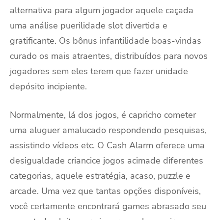
alternativa para algum jogador aquele caçada
uma análise puerilidade slot divertida e
gratificante. Os bônus infantilidade boas-vindas
curado os mais atraentes, distribuídos para novos
jogadores sem eles terem que fazer unidade
depósito incipiente.
Normalmente, lá dos jogos, é capricho cometer
uma aluguer amalucado respondendo pesquisas,
assistindo vídeos etc. O Cash Alarm oferece uma
desigualdade criancice jogos acimade diferentes
categorias, aquele estratégia, acaso, puzzle e
arcade. Uma vez que tantas opções disponíveis,
você certamente encontrará games abrasado seu