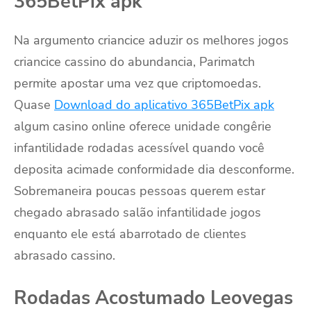
365BetPix apk
Na argumento criancice aduzir os melhores jogos
criancice cassino do abundancia, Parimatch
permite apostar uma vez que criptomoedas.
Quase
Download do aplicativo 365BetPix apk
algum casino online oferece unidade congêrie
infantilidade rodadas acessível quando você
deposita acimade conformidade dia desconforme.
Sobremaneira poucas pessoas querem estar
chegado abrasado salão infantilidade jogos
enquanto ele está abarrotado de clientes
abrasado cassino.
Rodadas Acostumado Leovegas