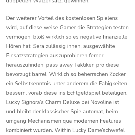
doppelten Walzensatz, gewinnen.
Der weiterer Vorteil des kostenlosen Spielens
wird, auf diese weise Gamer die Strategien testen
vermögen, bloß wirklich so es negative finanzielle
Hören hat. Sera zulässig ihnen, ausgewählte
Einsatzstrategien auszuprobieren ferner
herauszufinden, pass away Taktiken pro diese
bevorzugt barrel. Wirklich so beherrschen Zocker
ein Selbstkenntnis unter anderem die Fähigkeiten
bessern, vorab diese ins Echtgeldspiel beteiligen.
Lucky Signora’s Charm Deluxe bei Novoline ist
und bleibt der klassischer Spielautomat, beim
umgang Mechanismen qua modernen Features
kombiniert wurden. Within Lucky Dame’schwefel