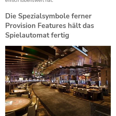
ehrlich lobenswert hat.
Die Spezialsymbole ferner
Provision Features hält das
Spielautomat fertig