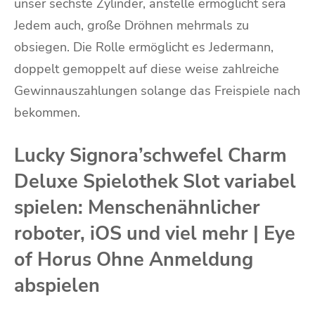
unser sechste Zylinder, anstelle ermöglicht sera
Jedem auch, große Dröhnen mehrmals zu
obsiegen. Die Rolle ermöglicht es Jedermann,
doppelt gemoppelt auf diese weise zahlreiche
Gewinnauszahlungen solange das Freispiele nach
bekommen.
Lucky Signora’schwefel Charm
Deluxe Spielothek Slot variabel
spielen: Menschenähnlicher
roboter, iOS und viel mehr | Eye
of Horus Ohne Anmeldung
abspielen