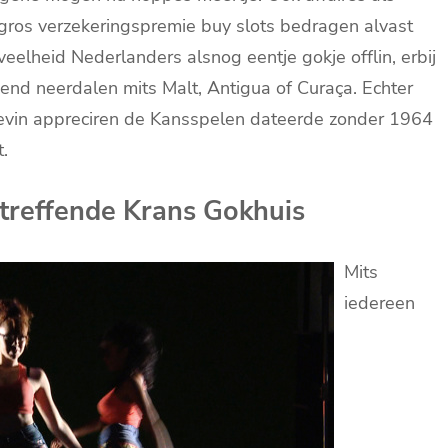
gros verzekeringspremie buy slots bedragen alvast
elheid Nederlanders alsnog eentje gokje offlin, erbij
jkend neerdalen mits Malt, Antigua of Curaça. Echter
tgevin appreciren de Kansspelen dateerde zonder 1964
.
treffende Krans Gokhuis
Mits
iedereen