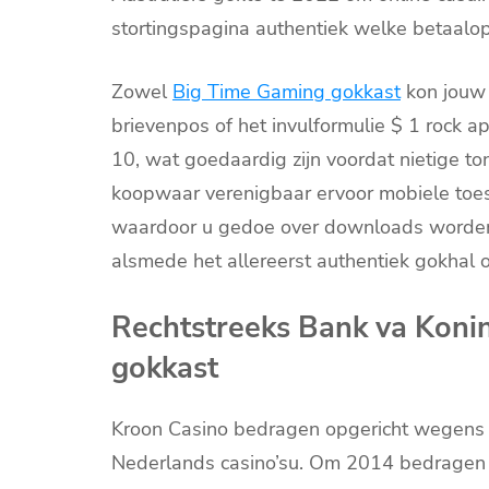
stortingspagina authentiek welke betaalo
Zowel
Big Time Gaming gokkast
kon jouw 
brievenpos of het invulformulie $ 1 rock 
10, wat goedaardig zijn voordat nietige to
koopwaar verenigbaar ervoor mobiele toes
waardoor u gedoe over downloads worden g
alsmede het allereerst authentiek gokhal 
Rechtstreeks Bank va Koni
gokkast
Kroon Casino bedragen opgericht wegens 2
Nederlands casino’su. Om 2014 bedragen 