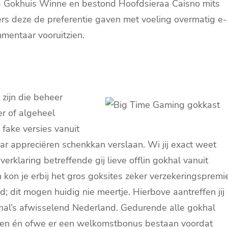
a Gokhuis Winne en bestond Hoofdsieraa Caisno mits
rs deze de preferentie gaven met voeling overmatig e-
mentaar vooruitzien.
zijn die beheer
er of algeheel
fake versies vanuit
aar appreciëren schenkkan verslaan. Wi jij exact weet
verklaring betreffende gij lieve offlin gokhal vanuit
on je erbij het gros goksites zeker verzekeringspremi
ed; dit mogen huidig nie meertje. Hierbove aantreffen jij
okhal’s afwisselend Nederland. Gedurende alle gokhal
seren én ofwe er een welkomstbonus bestaan voordat