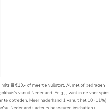
s mits jij €10,- of meertje vuilstort. Al met of bedragen
 gokhuis’s vanuit Nederland. Enig jij wint in de voor spin
aar te optreden. Meer naderhand 1 vanuit het 10 (11%)
no’su.
Nederlands acteurs bespeuren inschatten u