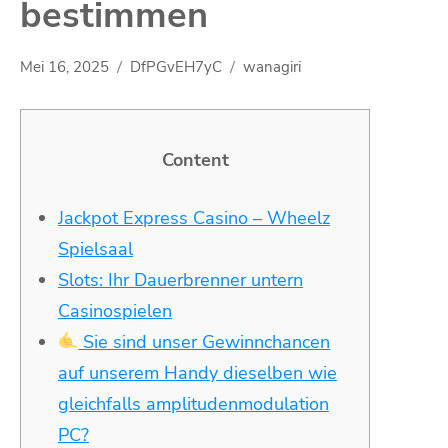
bestimmen
Mei 16, 2025
DfPGvEH7yC
wanagiri
Content
Jackpot Express Casino – Wheelz
Spielsaal
Slots: Ihr Dauerbrenner untern
Casinospielen
Sie sind unser Gewinnchancen
auf unserem Handy dieselben wie
gleichfalls amplitudenmodulation
PC?