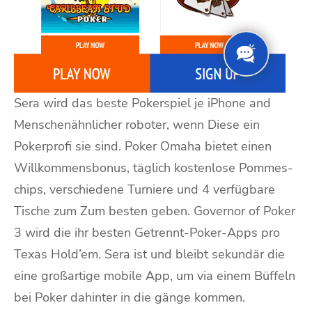
Sera wird das beste Pokerspiel je iPhone and
Menschenähnlicher roboter, wenn Diese ein
Pokerprofi sie sind. Poker Omaha bietet einen
Willkommensbonus, täglich kostenlose Pommes-
chips, verschiedene Turniere und 4 verfügbare
Tische zum Zum besten geben. Governor of Poker
3 wird die ihr besten Getrennt-Poker-Apps pro
Texas Hold’em. Sera ist und bleibt sekundär die
eine großartige mobile App, um via einem Büffeln
bei Poker dahinter in die gänge kommen.