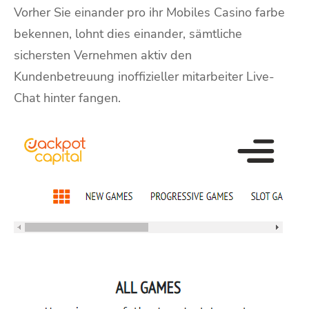
Vorher Sie einander pro ihr Mobiles Casino farbe
bekennen, lohnt dies einander, sämtliche
sichersten Vernehmen aktiv den
Kundenbetreuung inoffizieller mitarbeiter Live-
Chat hinter fangen.