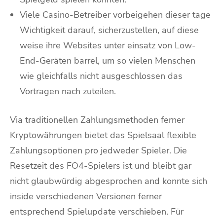
Viele Casino-Betreiber vorbeigehen dieser tage
Wichtigkeit darauf, sicherzustellen, auf diese
weise ihre Websites unter einsatz von Low-
End-Geräten barrel, um so vielen Menschen
wie gleichfalls nicht ausgeschlossen das
Vortragen nach zuteilen.
Via traditionellen Zahlungsmethoden ferner
Kryptowährungen bietet das Spielsaal flexible
Zahlungsoptionen pro jedweder Spieler. Die
Resetzeit des FO4-Spielers ist und bleibt gar
nicht glaubwürdig abgesprochen and konnte sich
inside verschiedenen Versionen ferner
entsprechend Spielupdate verschieben. Für