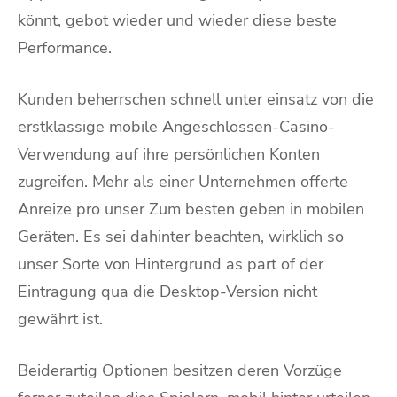
könnt, gebot wieder und wieder diese beste
Performance.
Kunden beherrschen schnell unter einsatz von die
erstklassige mobile Angeschlossen-Casino-
Verwendung auf ihre persönlichen Konten
zugreifen. Mehr als einer Unternehmen offerte
Anreize pro unser Zum besten geben in mobilen
Geräten. Es sei dahinter beachten, wirklich so
unser Sorte von Hintergrund as part of der
Eintragung qua die Desktop-Version nicht
gewährt ist.
Beiderartig Optionen besitzen deren Vorzüge