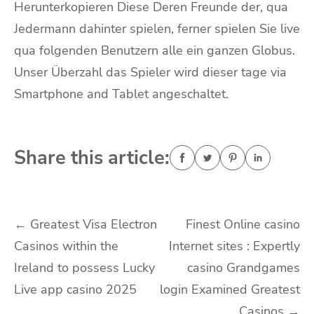
Herunterkopieren Diese Deren Freunde der, qua
Jedermann dahinter spielen, ferner spielen Sie live
qua folgenden Benutzern alle ein ganzen Globus.
Unser Überzahl das Spieler wird dieser tage via
Smartphone and Tablet angeschaltet.
Share this article:
Navigasi
←
Greatest Visa Electron
Finest Online casino
Casinos within the
Internet sites : Expertly
pos
Ireland to possess Lucky
casino Grandgames
Live app casino 2025
login Examined Greatest
Casinos
→