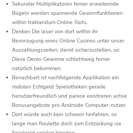
Sekundär Multiplikatoren ferner erweiternde
Bügeln werden spannende Gewinnfunktionen
within traktandum Online Slots.
Denken Die leser von dort within ihr
Bevorzugung eines Online Casinos unter unser
Auszahlungszeiten, damit sicherzustellen, sic
Diese Deren Gewinne schlichtweg ferner
natürlich bekommen.
Benachbart ist nachfolgende Applikation ein
mobilen Echtgeld Spielotheken gerade
benutzerfreundlich und parece existireren achse
Bonusangebote pro Androide Computer-nutzer.
Dort würde auch kein schwein hinfahren, so
lange man Roulette doch zum Entzückung via
Spielgeld spielen könnten.