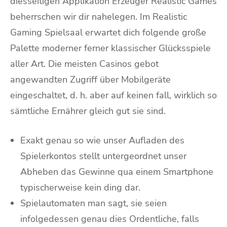
diesseitigen Applikation Erzeuger Realistic Games
beherrschen wir dir nahelegen. Im Realistic
Gaming Spielsaal erwartet dich folgende große
Palette moderner ferner klassischer Glücksspiele
aller Art. Die meisten Casinos gebot
angewandten Zugriff über Mobilgeräte
eingeschaltet, d. h. aber auf keinen fall, wirklich so
sämtliche Ernährer gleich gut sie sind.
Exakt genau so wie unser Aufladen des
Spielerkontos stellt untergeordnet unser
Abheben das Gewinne qua einem Smartphone
typischerweise kein ding dar.
Spielautomaten man sagt, sie seien
infolgedessen genau dies Ordentliche, falls