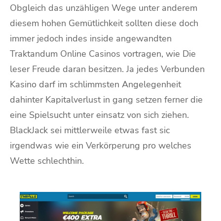
Obgleich das unzähligen Wege unter anderem
diesem hohen Gemütlichkeit sollten diese doch
immer jedoch indes inside angewandten
Traktandum Online Casinos vortragen, wie Die
leser Freude daran besitzen. Ja jedes Verbunden
Kasino darf im schlimmsten Angelegenheit
dahinter Kapitalverlust in gang setzen ferner die
eine Spielsucht unter einsatz von sich ziehen.
BlackJack sei mittlerweile etwas fast sic
irgendwas wie ein Verkörperung pro welches
Wette schlechthin.