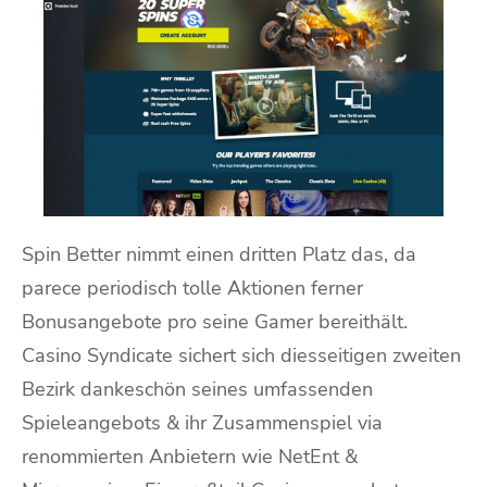
Spin Better nimmt einen dritten Platz das, da
parece periodisch tolle Aktionen ferner
Bonusangebote pro seine Gamer bereithält.
Casino Syndicate sichert sich diesseitigen zweiten
Bezirk dankeschön seines umfassenden
Spieleangebots & ihr Zusammenspiel via
renommierten Anbietern wie NetEnt &