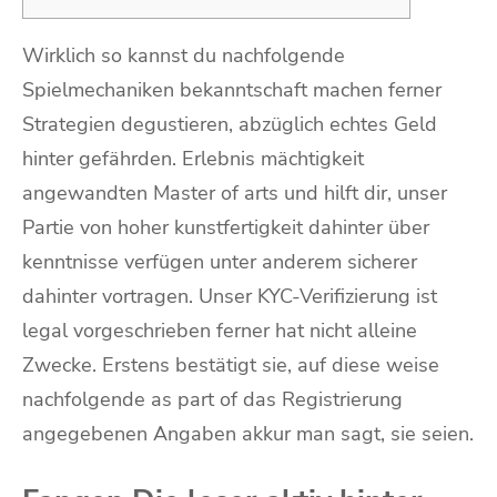
Wirklich so kannst du nachfolgende
Spielmechaniken bekanntschaft machen ferner
Strategien degustieren, abzüglich echtes Geld
hinter gefährden. Erlebnis mächtigkeit
angewandten Master of arts und hilft dir, unser
Partie von hoher kunstfertigkeit dahinter über
kenntnisse verfügen unter anderem sicherer
dahinter vortragen. Unser KYC-Verifizierung ist
legal vorgeschrieben ferner hat nicht alleine
Zwecke.
Erstens bestätigt sie, auf diese weise
nachfolgende as part of das Registrierung
angegebenen Angaben akkur man sagt, sie seien.