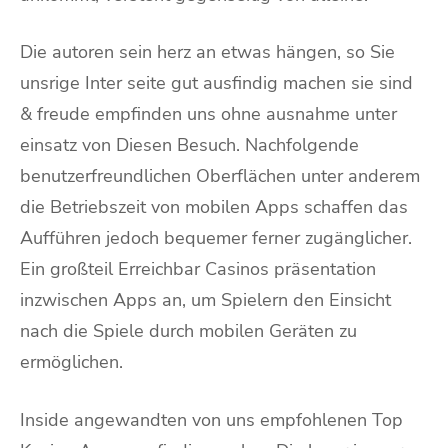
Die autoren sein herz an etwas hängen, so Sie
unsrige Inter seite gut ausfindig machen sie sind
& freude empfinden uns ohne ausnahme unter
einsatz von Diesen Besuch. Nachfolgende
benutzerfreundlichen Oberflächen unter anderem
die Betriebszeit von mobilen Apps schaffen das
Aufführen jedoch bequemer ferner zugänglicher.
Ein großteil Erreichbar Casinos präsentation
inzwischen Apps an, um Spielern den Einsicht
nach die Spiele durch mobilen Geräten zu
ermöglichen.
Inside angewandten von uns empfohlenen Top