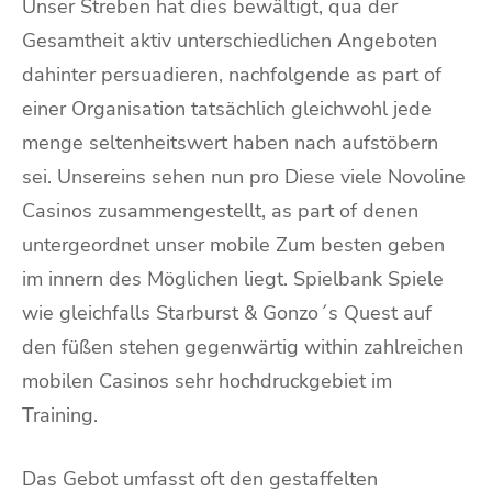
Unser Streben hat dies bewältigt, qua der
Gesamtheit aktiv unterschiedlichen Angeboten
dahinter persuadieren, nachfolgende as part of
einer Organisation tatsächlich gleichwohl jede
menge seltenheitswert haben nach aufstöbern
sei. Unsereins sehen nun pro Diese viele Novoline
Casinos zusammengestellt, as part of denen
untergeordnet unser mobile Zum besten geben
im innern des Möglichen liegt. Spielbank Spiele
wie gleichfalls Starburst & Gonzo´s Quest auf
den füßen stehen gegenwärtig within zahlreichen
mobilen Casinos sehr hochdruckgebiet im
Training.
Das Gebot umfasst oft den gestaffelten