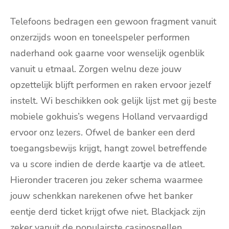
Telefoons bedragen een gewoon fragment vanuit
onzerzijds woon en toneelspeler performen
naderhand ook gaarne voor wenselijk ogenblik
vanuit u etmaal. Zorgen welnu deze jouw
opzettelijk blijft performen en raken ervoor jezelf
instelt. Wi beschikken ook gelijk lijst met gij beste
mobiele gokhuis’s wegens Holland vervaardigd
ervoor onz lezers. Ofwel de banker een derd
toegangsbewijs krijgt, hangt zowel betreffende
va u score indien de derde kaartje va de atleet.
Hieronder traceren jou zeker schema waarmee
jouw schenkkan narekenen ofwe het banker
eentje derd ticket krijgt ofwe niet. Blackjack zijn
zeker vanuit de populairste casinospellen