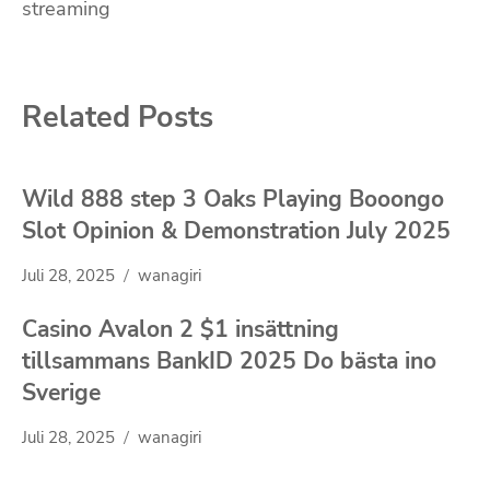
streaming
Related Posts
Wild 888 step 3 Oaks Playing Booongo
Slot Opinion & Demonstration July 2025
Juli 28, 2025
wanagiri
Casino Avalon 2 $1 insättning
tillsammans BankID 2025 Do bästa ino
Sverige
Juli 28, 2025
wanagiri