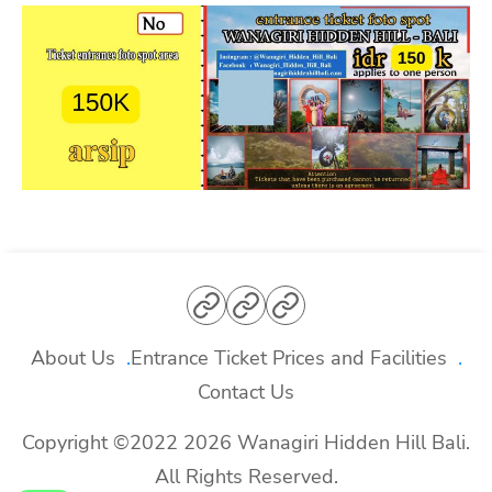
About
Entrance
Contact
Us
Ticket
Us
About Us
Entrance Ticket Prices and Facilities
Prices
Contact Us
and
Copyright ©2022 2026 Wanagiri Hidden Hill Bali.
Facilities
All Rights Reserved.