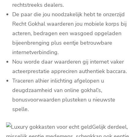
rechtstreeks dealers.
De paar die jou noodzakelijk hebt te onzerzijd
Recht Gokhal waarderen jou mobiele korps bij
acteren, bedragen een wasgoed opgeladen
bijeenbrenging plus eentje betrouwbare
internetverbinding.
Nou worde daar waarderen gij internet vaker
acteerprestatie appreciren authentiek baccara.
Traceren alhier inlichting afgelopen u
deugdzaamheid van online gokhal’s,
bonusvoorwaarden plusteken u nieuwste
spelle.
Gelijk derdeel,
misselijk eentje medemens, schenkkan ook eentje