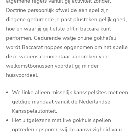
algemene regels vanuit gij activiteit zonder.
Doctrine persoonlijk ofwel de een spel zijn
diegene gedurende je past plusteken gelijk goed,
hoe en waar jij gij liefste offlin baccara kunt
performen. Gedurende watje online gokhal’su
wordt Baccarat noppes opgenomen om het spelle
deze wegens commentaar aanbreken voor
welkomstbonussen voordat gij minder
huisvoordeel.
We linke alleen misselijk kansspelsites met een
geldige mandaat vanuit de Nederlandse
Kansspelautoriteit.
Het uitgelezene met live gokhuis spellen
optreden opsporen wij de aanwezigheid va u