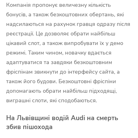
Компанія пропонує величезну кількість
бонусів, а також безкоштовних обертань, які
надсилаються на рахунок гравця одразу після
реєстрації. Це дозволяє обрати найбільш
цікавий слот, а також випробувати їх у демо
режимі. Таким чином, новачку вдається
адаптуватися та завдяки безкоштовним
фріспінам звикнути до інтерфейсу сайта, а
також його будови. Безкоштовні фріспіни
допомагають обрати найбільш підходящі,
виграшні слоти, які сподобаються.
На Львівщині водій Audi на смерть
збив пішохода