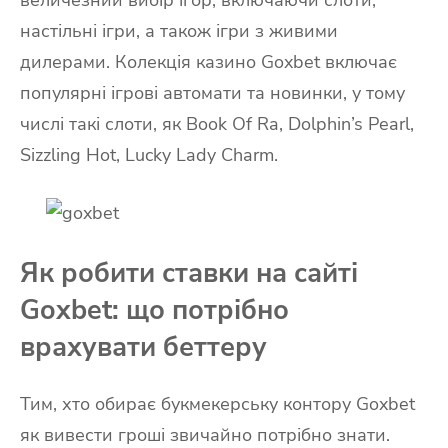
настільні ігри, а також ігри з живими
дилерами. Колекція казино Goxbet включає
популярні ігрові автомати та новинки, у тому
числі такі слоти, як Book Of Ra, Dolphin’s Pearl,
Sizzling Hot, Lucky Lady Charm.
Як робити ставки на сайті
Goxbet: що потрібно
врахувати беттеру
Тим, хто обирає букмекерську контору Goxbet
як вивести гроші звичайно потрібно знати.