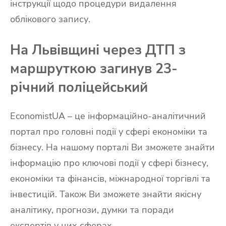
інструкції щодо процедури видалення
облікового запису.
На Львівщині через ДТП з
маршруткою загинув 23-
річний поліцейський
EconomistUA – це інформаційно-аналітичний
портал про головні події у сфері економіки та
бізнесу. На нашому порталі Ви зможете знайти
інформацію про ключові події у сфері бізнесу,
економіки та фінансів, міжнародної торгівлі та
інвестицій. Також Ви зможете знайти якісну
аналітику, прогнози, думки та поради
експертів у цих сферах.