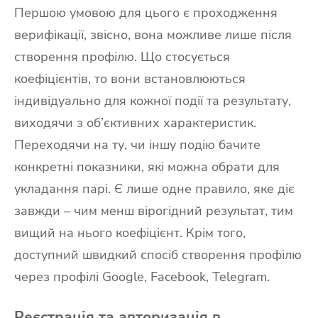
Першою умовою для цього є проходження
верифікації, звісно, вона можливе лише після
створення профілю. Що стосується
коефіцієнтів, то вони встановлюються
індивідуально для кожної події та результату,
виходячи з об’єктивних характеристик.
Переходячи на ту, чи іншу подію бачите
конкретні показники, які можна обрати для
укладання парі. Є лише одне правило, яке діє
завжди – чим менш вірогідний результат, тим
вищий на нього коефіцієнт. Крім того,
доступний швидкий спосіб створення профілю
через профілі Google, Facebook, Telegram.
Реєстрація та авторизація в