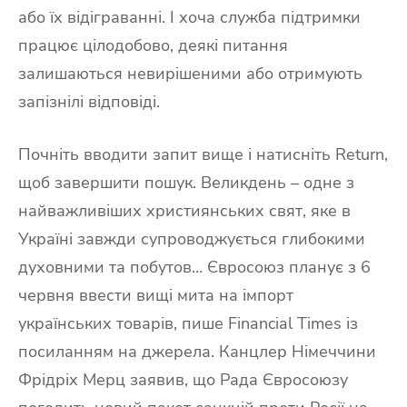
або їх відіграванні. І хоча служба підтримки
працює цілодобово, деякі питання
залишаються невирішеними або отримують
запізнілі відповіді.
Почніть вводити запит вище і натисніть Return,
щоб завершити пошук. Великдень – одне з
найважливіших християнських свят, яке в
Україні завжди супроводжується глибокими
духовними та побутов… Євросоюз планує з 6
червня ввести вищі мита на імпорт
українських товарів, пише Financial Times із
посиланням на джерела. Канцлер Німеччини
Фрідріх Мерц заявив, що Рада Євросоюзу