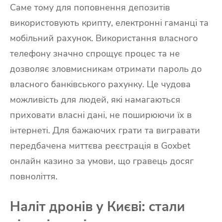
Саме тому для поповнення депозитів
використовують крипту, електронні гаманці та
мобільний рахунок. Використання власного
телефону значно спрощує процес та не
дозволяє зловмисникам отримати пароль до
власного банківського рахунку. Це чудова
можливість для людей, які намагаються
приховати власні дані, не поширюючи їх в
інтернеті. Для бажаючих грати та вигравати
передбачена миттєва реєстрація в Goxbet
онлайн казино за умови, що гравець досяг
повноліття.
Наліт дронів у Києві: стали