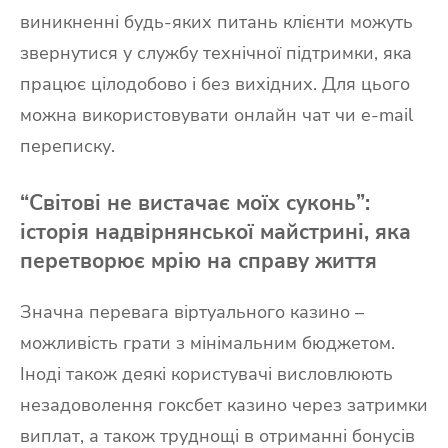
виникненні будь-яких питань клієнти можуть
звернутися у службу технічної підтримки, яка
працює цілодобово і без вихідних. Для цього
можна використовувати онлайн чат чи e-mail
переписку.
“Світові не вистачає моїх суконь”:
історія надвірнянської майстрині, яка
перетворює мрію на справу життя
Значна перевага віртуального казино –
можливість грати з мінімальним бюджетом.
Іноді також деякі користувачі висловлюють
незадоволення гоксбет казино через затримки
виплат, а також труднощі в отриманні бонусів