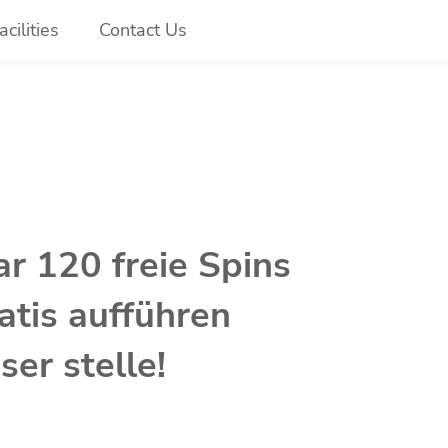
cilities
Contact Us
ar 120 freie Spins
atis aufführen
ser stelle!