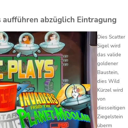
 aufführen abzüglich Eintragung
Dies Scatter
Sigel wird
das valide
goldener
Baustein,
dies Wild
Kürzel wird
von
diesseitigen
Ziegelstein
überm