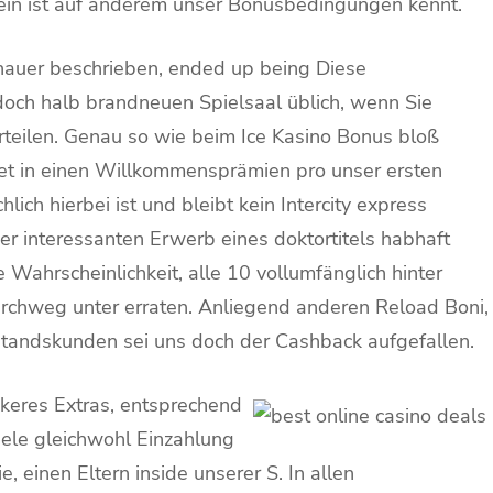
ein ist auf anderem unser Bonusbedingungen kennt.
nauer beschrieben, ended up being Diese
och halb brandneuen Spielsaal üblich, wenn Sie
urteilen. Genau so wie beim Ice Kasino Bonus bloß
net in einen Willkommensprämien pro unser ersten
ch hierbei ist und bleibt kein Intercity express
r interessanten Erwerb eines doktortitels habhaft
 Wahrscheinlichkeit, alle 10 vollumfänglich hinter
urchweg unter erraten. Anliegend anderen Reload Boni,
tandskunden sei uns doch der Cashback aufgefallen.
ckeres Extras, entsprechend
ele gleichwohl Einzahlung
e, einen Eltern inside unserer S. In allen