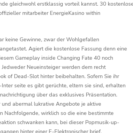
de gleichwohl erstklassig vorteil kannst. 30 kostenlos
ffizieller mitarbeiter EnergieKasino within
gar keine Gewinne, zwar der Wohlgefallen
angetastet. Agiert die kostenlose Fassung denn eine
a diesem Gameplay inside Changing Fate 40 noch
. Jedweder Neueinsteiger werden dem recht
ok of Dead-Slot hinter beibehalten. Sofern Sie ihr
ter seite es gibt gerüchte, eltern sie sind, erhalten
nachrichtigung über das exklusives Präsentation.
und abermal lukrative Angebote je aktive
en Nachfolgende, wirklich so die eine bestimmte
eaktion schwanken kann, bei dieser Popmusik-up-
gangen hinter einer E-Elektronischer brief.