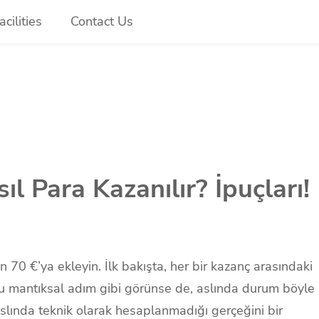
cilities
Contact Us
l Para Kazanılır? İpuçları!
an 70 €’ya ekleyin. İlk bakışta, her bir kazanç arasındaki
u mantıksal adım gibi görünse de, aslında durum böyle
aslında teknik olarak hesaplanmadığı gerçeğini bir