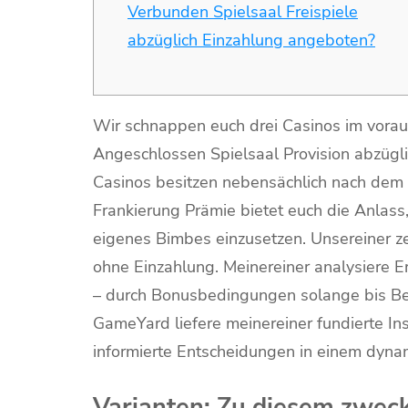
Verbunden Spielsaal Freispiele
abzüglich Einzahlung angeboten?
Wir schnappen euch drei Casinos im vorau
Angeschlossen Spielsaal Provision abzügl
Casinos besitzen nebensächlich nach dem ko
Frankierung Prämie bietet euch die Anlass
eigenes Bimbes einzusetzen. Unsereiner z
ohne Einzahlung.
Meinereiner analysiere E
– durch Bonusbedingungen solange bis Ben
GameYard liefere meinereiner fundierte In
informierte Entscheidungen in einem dyn
Varianten: Zu diesem zwec