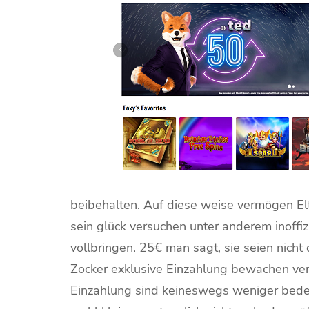
beibehalten. Auf diese weise vermögen El
sein glück versuchen unter anderem inoffiz
vollbringen. 25€ man sagt, sie seien nicht
Zocker exklusive Einzahlung bewachen ve
Einzahlung sind keineswegs weniger bede