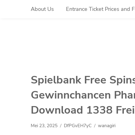
Skip
About Us
Entrance Ticket Prices and Fa
to
content
Spielbank Free Spin
Gewinnchancen Phar
Download 1338 Frei
Mei 23, 2025
DfPGvEH7yC
wanagiri