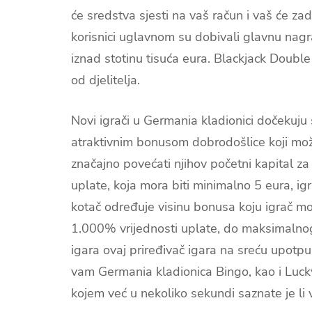
će sredstva sjesti na vaš račun i vaš će zada
korisnici uglavnom su dobivali glavnu nag
iznad stotinu tisuća eura. Blackjack Double
od djelitelja.
Novi igrači u Germania kladionici dočekuju 
atraktivnim bonusom dobrodošlice koji mo
značajno povećati njihov početni kapital za
uplate, koja mora biti minimalno 5 eura, ig
kotač određuje visinu bonusa koju igrač mož
1.000% vrijednosti uplate, do maksimalnog
igara ovaj priređivač igara na sreću upotp
vam Germania kladionica Bingo, kao i Lucky 7
kojem već u nekoliko sekundi saznate je li 