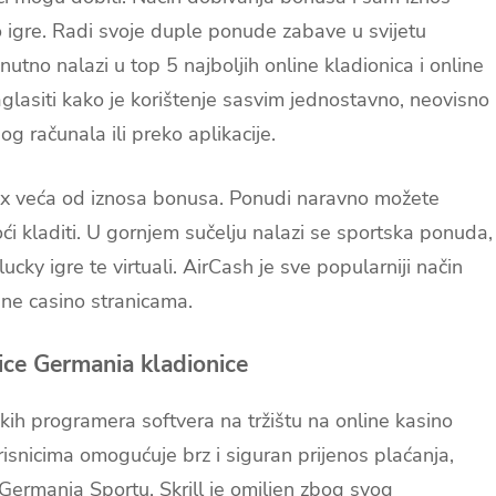
o igre. Radi svoje duple ponude zabave u svijetu
utno nalazi u top 5 najboljih online kladionica i online
glasiti kako je korištenje sasvim jednostavno, neovisno
og računala ili preko aplikacije.
 4x veća od iznosa bonusa. Ponudi naravno možete
moći kladiti. U gornjem sučelju nalazi se sportska ponuda,
lucky igre te virtuali. AirCash je sve popularniji način
ine casino stranicama.
nice Germania kladionice
kih programera softvera na tržištu na online kasino
orisnicima omogućuje brz i siguran prijenos plaćanja,
u Germania Sportu. Skrill je omiljen zbog svog