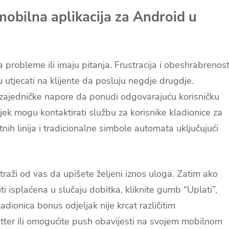
obilna aplikacija za Android u
probleme ili imaju pitanja. Frustracija i obeshrabrenos
utjecati na klijente da posluju negdje drugdje.
e zajedničke napore da ponudi odgovarajuću korisničku
jek mogu kontaktirati službu za korisnike kladionice za
h linija i tradicionalne simbole automata uključujući
raži od vas da upišete željeni iznos uloga. Zatim ako
i isplaćena u slučaju dobitka, kliknite gumb “Uplati”,
kladionica bonus odjeljak nije krcat različitim
tter ili omogućite push obavijesti na svojem mobilnom