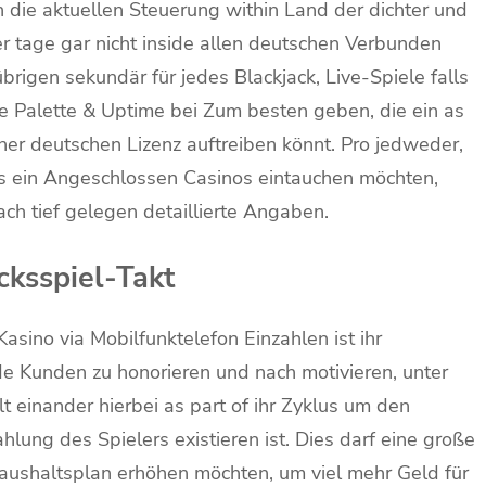
 die aktuellen Steuerung within Land der dichter und
r tage gar nicht inside allen deutschen Verbunden
brigen sekundär für jedes Blackjack, Live-Spiele falls
e Palette & Uptime bei Zum besten geben, die ein as
iner deutschen Lizenz auftreiben könnt. Pro jedweder,
bus ein Angeschlossen Casinos eintauchen möchten,
ch tief gelegen detaillierte Angaben.
cksspiel-Takt
ino via Mobilfunktelefon Einzahlen ist ihr
e Kunden zu honorieren und nach motivieren, unter
 einander hierbei as part of ihr Zyklus um den
hlung des Spielers existieren ist. Dies darf eine große
 Haushaltsplan erhöhen möchten, um viel mehr Geld für