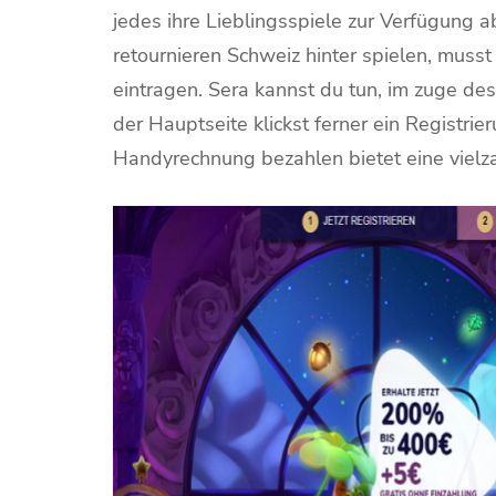
jedes ihre Lieblingsspiele zur Verfügung
retournieren Schweiz hinter spielen, muss
eintragen. Sera kannst du tun, im zuge de
der Hauptseite klickst ferner ein Registri
Handyrechnung bezahlen bietet eine vielza