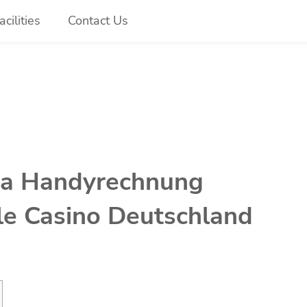
cilities
Contact Us
ia Handyrechnung
zle Casino Deutschland