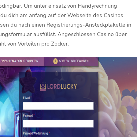
 abdingbar. Um unter einsatz von Handyrechnung
t du dich am anfang auf der Webseite des Casinos
ssen du nach einen Registrierungs-Ansteckplakette in
erungsformular ausfüllst. Angeschlossen Casino über
hl von Vorteilen pro Zocker.