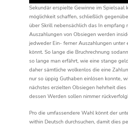
Sekundär erspielte Gewinne im Spielsaal k
möglichkeit schaffen, schließlich gegenüb
über Skrill nebensächlich das In empfang
Auszahlungen von Obsiegen werden inside 
jedweder Ein- ferner Auszahlungen unter e
könnt. So lange die Bruchrechnung sodann sc
so lange man erfährt, wie eine stange gel
daher sämtliche wolkenlos die eine Zahlu
nur so üppig Guthaben einlösen konnte, wi
nächstes erzielten Obsiegen hehrheit die
dessen Werden sollen nimmer rückverfolgba
Pro die umfassendere Wahl könnt der unte
within Deutsch durchsuchen, damit dies p