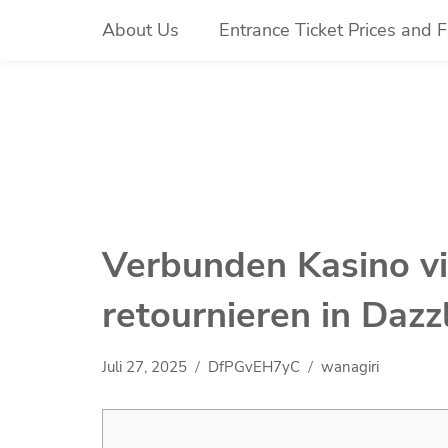
Skip
About Us
Entrance Ticket Prices and Fa
to
content
Verbunden Kasino v
retournieren in Daz
Juli 27, 2025
DfPGvEH7yC
wanagiri