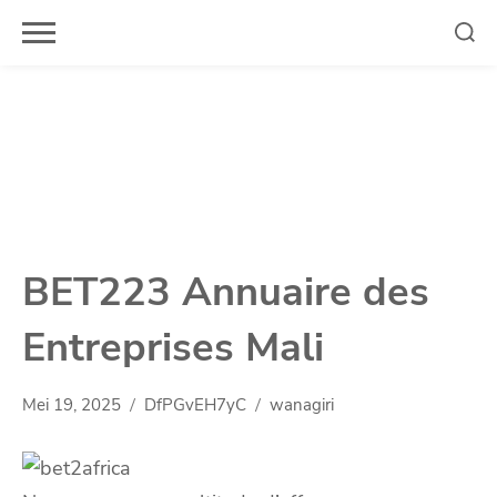
Skip
to
content
BET223 Annuaire des
Entreprises Mali
Mei 19, 2025
DfPGvEH7yC
wanagiri