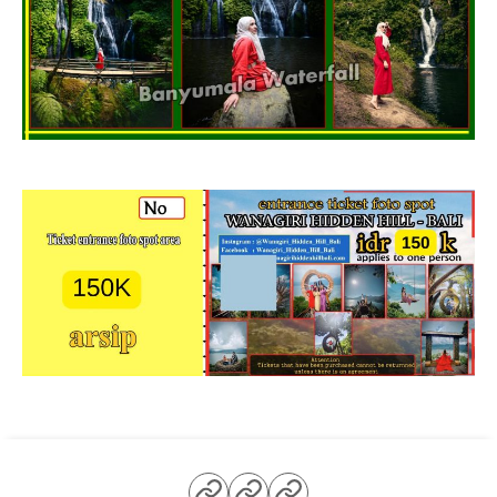
About
Entrance
Contact