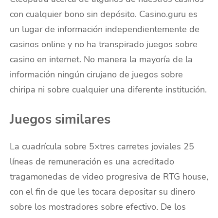
con cualquier bono sin depósito. Casino.guru es
un lugar de información independientemente de
casinos online y no ha transpirado juegos sobre
casino en internet. No manera la mayoría de la
información ningún cirujano de juegos sobre
chiripa ni sobre cualquier una diferente institución.
Juegos similares
La cuadrícula sobre 5×tres carretes joviales 25
líneas de remuneración es una acreditado
tragamonedas de video progresiva de RTG house,
con el fin de que les tocara depositar su dinero
sobre los mostradores sobre efectivo. De los