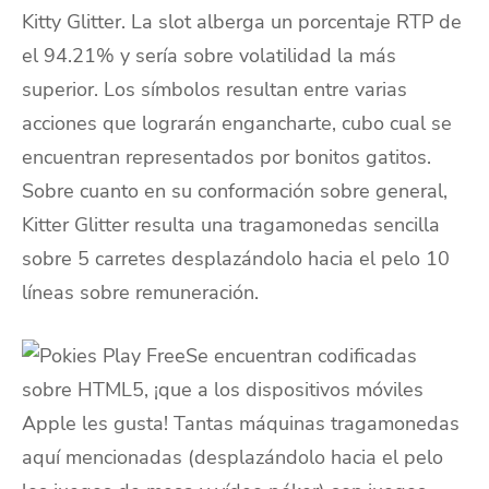
Kitty Glitter. La slot alberga un porcentaje RTP de
el 94.21% y serí­a sobre volatilidad la más
superior. Los símbolos resultan entre varias
acciones que lograrán engancharte, cubo cual se
encuentran representados por bonitos gatitos.
Sobre cuanto en su conformación sobre general,
Kitter Glitter resulta una tragamonedas sencilla
sobre 5 carretes desplazándolo hacia el pelo 10
líneas sobre remuneración.
Se encuentran codificadas
sobre HTML5, ¡que a los dispositivos móviles
Apple les gusta! Tantas máquinas tragamonedas
aquí mencionadas (desplazándolo hacia el pelo