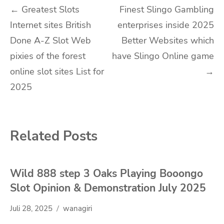
Navigasi
←
Greatest Slots
Finest Slingo Gambling
Internet sites British
enterprises inside 2025
pos
Done A-Z Slot Web
Better Websites which
pixies of the forest
have Slingo Online game
online slot sites List for
→
2025
Related Posts
Wild 888 step 3 Oaks Playing Booongo
Slot Opinion & Demonstration July 2025
Juli 28, 2025
wanagiri