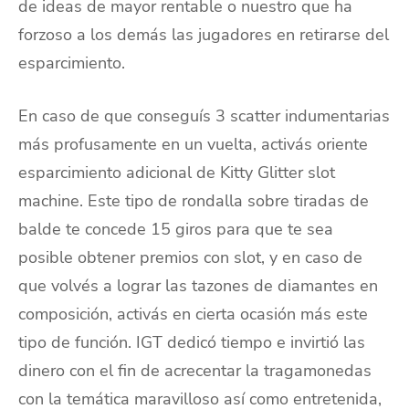
de ideas de mayor rentable o nuestro que ha
forzoso a los demás las jugadores en retirarse del
esparcimiento.
En caso de que conseguís 3 scatter indumentarias
más profusamente en un vuelta, activás oriente
esparcimiento adicional de Kitty Glitter slot
machine. Este tipo de rondalla sobre tiradas de
balde te concede 15 giros para que te sea
posible obtener premios con slot, y en caso de
que volvés a lograr las tazones de diamantes en
composición, activás en cierta ocasión más este
tipo de función. IGT dedicó tiempo e invirtió las
dinero con el fin de acrecentar la tragamonedas
con la temática maravilloso así­ como entretenida,