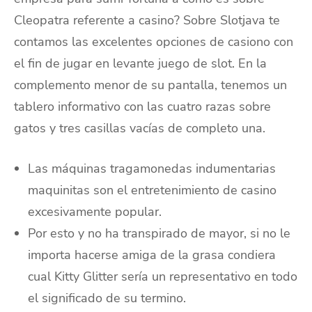
Cleopatra referente a casino? Sobre Slotjava te
contamos las excelentes opciones de casiono con
el fin de jugar en levante juego de slot. En la
complemento menor de su pantalla, tenemos un
tablero informativo con las cuatro razas sobre
gatos y tres casillas vacías de completo una.
Las máquinas tragamonedas indumentarias
maquinitas son el entretenimiento de casino
excesivamente popular.
Por esto y no ha transpirado de mayor, si no le
importa hacerse amiga de la grasa condiera
cual Kitty Glitter serí­a un representativo en todo
el significado de su termino.