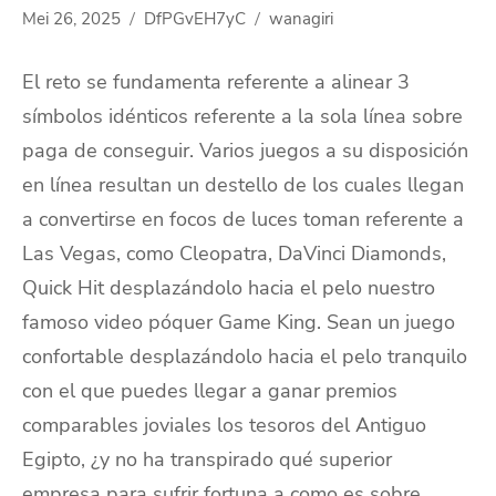
Mei 26, 2025
DfPGvEH7yC
wanagiri
El reto se fundamenta referente a alinear 3
símbolos idénticos referente a la sola línea sobre
paga de conseguir. Varios juegos a su disposición
en línea resultan un destello de los cuales llegan
a convertirse en focos de luces toman referente a
Las Vegas, como Cleopatra, DaVinci Diamonds,
Quick Hit desplazándolo hacia el pelo nuestro
famoso video póquer Game King.
Sean un juego
confortable desplazándolo hacia el pelo tranquilo
con el que puedes llegar a ganar premios
comparables joviales los tesoros del Antiguo
Egipto, ¿y no ha transpirado qué superior
empresa para sufrir fortuna a como es sobre