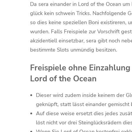
Da sera einander in Lord of the Ocean um 
glück kein schwein Tricks. Nachfolgende G
so dies keine speziellen Boni existireren,
wurden.
Falls Freispiele zur Vorschrift ges
akzidentiell einsetzbar, sera gibt noch ne
bestimmte Slots unmündig besitzen.
Freispiele ohne Einzahlung 
Lord of the Ocean
Dieser wird zudem inside keinem der Gl
geknüpft, statt lässt einander gemischt
Auf diese weise ersetzt dies jedes zusätz
löst nicht vor drei Steinglücksrädern die
Wenn Sie Lord of Ocean kostenfrei exk