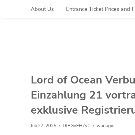
Skip
About Us
Entrance Ticket Prices and Fa
to
content
Lord of Ocean Verbu
Einzahlung 21 vortr
exklusive Registrier
Juli 27, 2025
DfPGvEH7yC
wanagiri