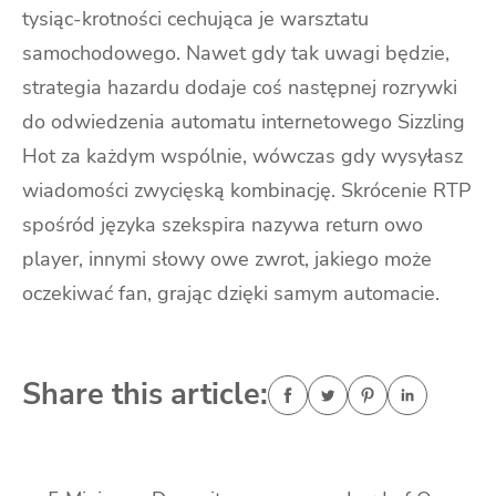
tysiąc-krotności cechująca je warsztatu
samochodowego. Nawet gdy tak uwagi będzie,
strategia hazardu dodaje coś następnej rozrywki
do odwiedzenia automatu internetowego Sizzling
Hot za każdym wspólnie, wówczas gdy wysyłasz
wiadomości zwycięską kombinację. Skrócenie RTP
spośród języka szekspira nazywa return owo
player, innymi słowy owe zwrot, jakiego może
oczekiwać fan, grając dzięki samym automacie.
Share this article: