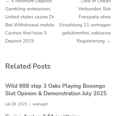
Navigasi
←
5 Minimum Deposit
Lord of Ocean
Gambling enterprises
Verbunden Slot
pos
United states casino Dr
Freispiele ohne
Bet Withdrawal mobile
Einzahlung 21 vortragen
Casinos that have 5
gebührenfrei, exklusive
Deposit 2025
Registrierung
→
Related Posts
Wild 888 step 3 Oaks Playing Booongo
Slot Opinion & Demonstration July 2025
Juli 28, 2025
wanagiri