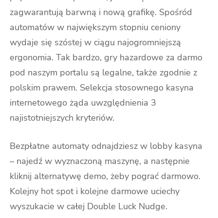
zagwarantują barwną i nową grafikę. Spośród
automatów w największym stopniu ceniony
wydaje się szóstej w ciągu najogromniejszą
ergonomia. Tak bardzo, gry hazardowe za darmo
pod naszym portalu są legalne, także zgodnie z
polskim prawem. Selekcja stosownego kasyna
internetowego żąda uwzględnienia 3
najistotniejszych kryteriów.
Bezpłatne automaty odnajdziesz w lobby kasyna
– najedź w wyznaczoną maszynę, a następnie
kliknij alternatywę demo, żeby pograć darmowo.
Kolejny hot spot i kolejne darmowe uciechy
wyszukacie w całej Double Luck Nudge.