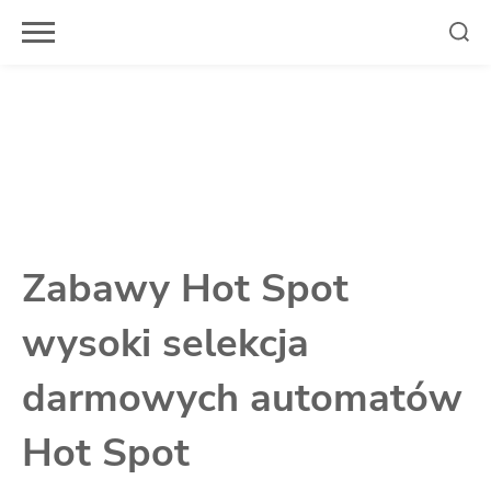
Skip
to
content
Zabawy Hot Spot
wysoki selekcja
darmowych automatów
Hot Spot