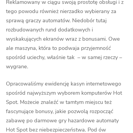
Reklamowany w ciągu swoją prostotę obsługi i z
tego powodu również nierzadko wybierany za
sprawą graczy automatów. Niedobór tutaj
rozbudowanych rund dodatkowych i
wyskakujących ekranów wraz z bonusami. Owe
ale maszyna, która to podwaja przyjemność
spośród uciechy, właśnie tak – w samej rzeczy –
wygrane.
Opracowaliśmy ewidencję kasyn internetowego
spośród najwyższym wyborem komputerów Hot
Spot. Możecie znaleźć w tamtym miejscu też
fascynujące bonusy, jakie pozwolą rozpocząć
zabawę po darmowe gry hazardowe automaty
Hot Spot bez niebezpieczeństwa. Pod ów