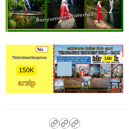
About
Entrance
Contact