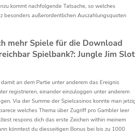
nzu kommt nachfolgende Tatsache, so welches
anz besonders außerordentlichen Auszahlungsquoten
ch mehr Spiele für die Download
eichbar Spielbank?: Jungle Jim Slot
 damit an dem Partie unter anderem das Ereignis
nter registrieren, einander einzuloggen unter anderem
agen. Via der Summe der Spielcasinos konnte man jetzi
 parece welches Thema über Zugriff pro Gambler leer
lltest respons dich das erste Zeichen within meinem
nn könntest du diesseitigen Bonus bei bis zu 1000