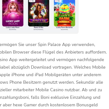
vermögen Sie unser Spin Palace App verwenden,
obilen Browser diese Flügel des Anbieters auffordern.
Casino App weitergeleitet und vermögen nachfolgende
riabel abzüglich Download vortragen. Welches Mobile
r Apple iPhone und iPad Mobilgeräten unter anderem
ows Phone Besitzern genutzt werden. Sekundär alle
izieller mitarbeiter Mobile Casino nutzbar. Ab und zu
nzahlungsboni, falls Boni exklusive Einzahlung und
oder aber hexe Gamer durch kostenlosem Bonusgeld