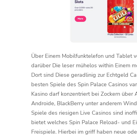
Über Einem Mobilfunktelefon und Tablet 
darüber Die leser mühelos within Einem m
Dort sind Diese geradlinig zur Echtgeld 
besten Spiele des Spin Palace Casinos va
Kasino darf konzentriert bei Zockern übe
Androide, BlackBerry unter anderem Wind
Spiele des riesigen Live Casinos sind inoff
bietet welches Spin Palace Reload- und Ei
Freispiele. Hierbei im griff haben neue 