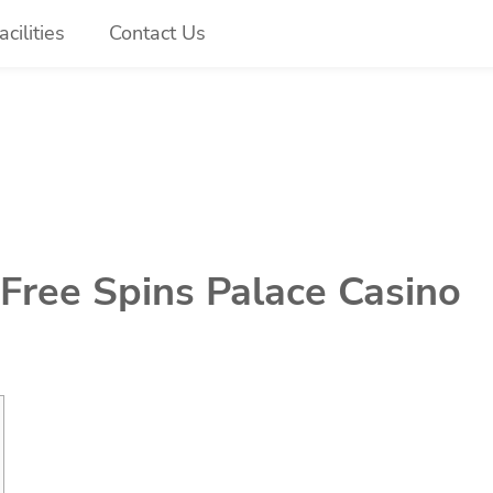
cilities
Contact Us
 Free Spins Palace Casino