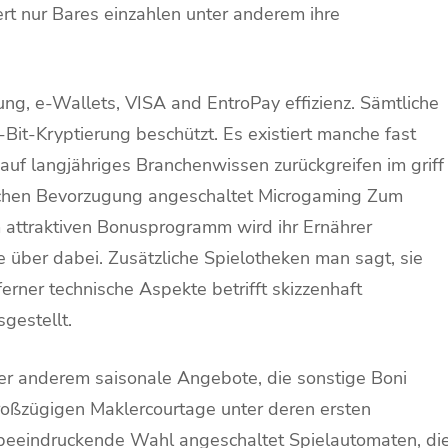
rt nur Bares einzahlen unter anderem ihre
ng, e-Wallets, VISA and EntroPay effizienz. Sämtliche
-Bit-Kryptierung beschützt. Es existiert manche fast
auf langjähriges Branchenwissen zurückgreifen im griff
eichen Bevorzugung angeschaltet Microgaming Zum
attraktiven Bonusprogramm wird ihr Ernährer
ne über dabei. Zusätzliche Spielotheken man sagt, sie
erner technische Aspekte betrifft skizzenhaft
gestellt.
ter anderem saisonale Angebote, die sonstige Boni
roßzügigen Maklercourtage unter deren ersten
e beeindruckende Wahl angeschaltet Spielautomaten, di